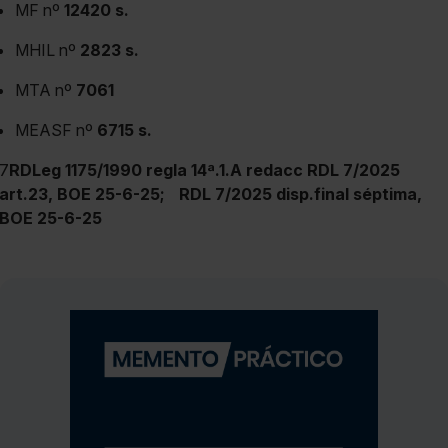
MF nº
12420 s.
MHIL nº
2823 s.
MTA nº
7061
MEASF nº
6715 s.
7
RDLeg 1175/1990 regla 14ª.1.A redacc RDL 7/2025
art.23, BOE 25-6-25;
RDL 7/2025 disp.final séptima,
BOE 25-6-25