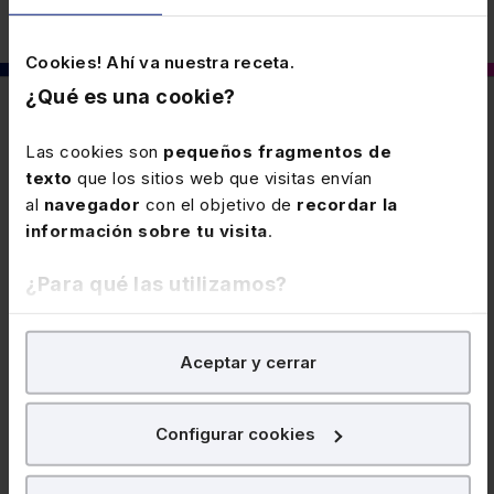
Cookies! Ahí va nuestra receta.
¿Qué es una cookie?
También puede interesarte
Las cookies son
pequeños fragmentos de
texto
que los sitios web que visitas envían
al
navegador
con el objetivo de
recordar la
5 MAYO 2026
Procedimiento para rectificar cuotas
información sobre tu visita
.
minoradas
¿Para qué las utilizamos?
El TEAC cambia de criterio y admite como válido para
rectificar las cuotas del IVA repercutidas cuando se
En Lefebvre utilizamos las cookies con
fines
produce una minoración de estas, el procedimiento de
Aceptar y cerrar
analíticos
para tratar de
mejorar tu experiencia
en
rectificación de la autoliquidación o la regularización
nuestra página web. También con fines publicitarios,
en la declaración-liquidación del periodo.
para poder mostrarte publicidad y contenidos de tu
Configurar cookies
interés.
11 ABRIL 2023