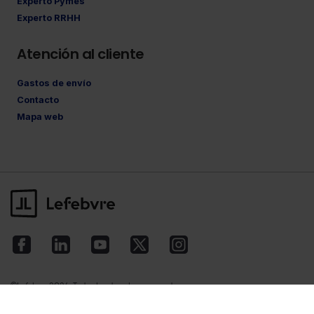
Experto Pymes
Experto RRHH
Atención al cliente
Gastos de envío
Contacto
Mapa web
©Lefebvre
2026. Todos los derechos reservados.
Aviso legal
·
Política de privacidad
·
Política