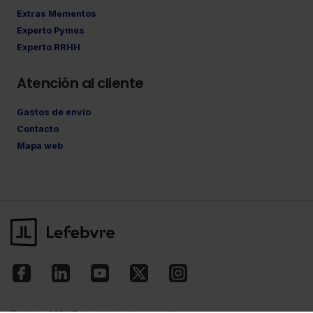
Extras Mementos
Experto Pymes
Experto RRHH
Atención al cliente
Gastos de envío
Contacto
Mapa web