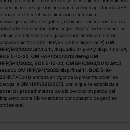
para la presentación electrónica y se establecen determinadas
no seleccionas ninguna utilizaremos las que sean
especificaciones que los declarantes deben aportar a la AEAT
indispensables para la navegación.
a través de Internet en la dirección electrónica
www.agenciatributaria.gob.es, debiendo hacer constar en la
Saber más acerca de las cookies
solicitud determinados datos según el gasóleo bonificado se
adquiera en detallistas de gasóleo bonificado o en otros
establecimientos (OM HFP/941/2022 disp.final 1ª).
OM
HFP/941/2022 art.1 a 11, disp.adic 2ª y 4ª y disp. final 3ª,
BOE 5-10-22;
OM HAP/290/2013 derog OM
HFP/941/2022, BOE 5-10-22;
OM EHA/993/2010 art.2
redacc OM HFP/941/2022 disp.final 1ª, BOE 5-10-
22
NOTACon la entrada en vigor de la presente orden, se
deroga la
OM HAP/290/2013
, por la que se establecía el
anterior procedimiento
para la devolución parcial del
Impuesto sobre Hidrocarburos por consumo de gasóleo
profesional.