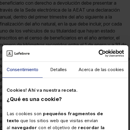
beneficiario con derecho a devolución debe presentar a
través de la Sede electrónica de la AEAT una declaración
anual, dentro del primer trimestre del año siguiente a la
finalización del año natural, en la que debe incluir, por cada
uno de los vehículos de su titularidad que hayan estado
inscritos en el censo de beneficiarios en el año anterior, el
número de kilómetros recorridos entre el 1 de enero y a 31 de
diciembre del año a que se refiere la declaración. Para los
vehículos que estén obligados al uso de tacógrafo, dicho dato
se obtiene del mismo.Los beneficiarios no residentes en
Consentimiento
Detalles
Acerca de las cookies
territorio español, con residencia o establecimiento
permanente en el resto de la Unión Europea, para la
presentación de la declaración anual de kilómetros recorridos
Cookies! Ahí va nuestra receta.
pueden optar entre la presentación a través de la Sede
¿Qué es una cookie?
electrónica de la AEAT o la remisión de la declaración en
soporte papel por correo certificado dirigido a la oficina
Las cookies son
pequeños fragmentos de
gestora (OM HFP/941/2022 disp.adic 2ª.2).Los datos
texto
que los sitios web que visitas envían
exigidos son los previsto por la OM HFP/941/2022 art.11.g)
al
navegador
con el objetivo de
recordar la
Otras cuestiones:i) El procedimiento para efectuar la