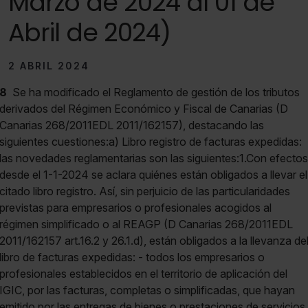
Marzo de 2024 al 01 de
Abril de 2024)
2 ABRIL 2024
8
Se ha modificado el Reglamento de gestión de los tributos
derivados del Régimen Económico y Fiscal de Canarias (D
Canarias 268/2011EDL 2011/162157), destacando las
siguientes cuestiones:a) Libro registro de facturas expedidas:
las novedades reglamentarias son las siguientes:1.Con efectos
desde el 1-1-2024 se aclara quiénes están obligados a llevar el
citado libro registro. Así, sin perjuicio de las particularidades
previstas para empresarios o profesionales acogidos al
régimen simplificado o al REAGP (D Canarias 268/2011EDL
2011/162157 art.16.2 y 26.1.d), están obligados a la llevanza de
libro de facturas expedidas: - todos los empresarios o
profesionales establecidos en el territorio de aplicación del
IGIC, por las facturas, completas o simplificadas, que hayan
emitido por las entregas de bienes o prestaciones de servicios