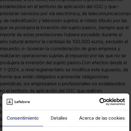
establecidos en el territorio de aplicación del IGIC y que:-
prestaran servicios por vía electrónica, de telecomunicaciones
y de radiodifusión y televisión sujetos al citado tributo por las
que se produjera la inversión del sujeto pasivo, siempre que el
importe de estas prestaciones hubiera excedido durante el
año natural anterior la cantidad de 100.000 euros, excluido el
impuesto; o- tuvieran la consideración de gran empresa y
realizaran operaciones sujetas al impuesto por las que no se
produjera la inversión del sujeto pasivo.Con efectos desde el
1-1-2024, a nivel reglamentario se modifica este supuesto, de
forma que están obligados a presentar obligaciones
periódicas, los empresarios o profesionales no establecidos
en el territorio de aplicación del IGIC que realicen
habitualmente entregas de bienes o prestaciones de servicios
sujetas y no exentas al Impuesto, por las que no se produzca
la inversión del sujeto pasivo a que se refiere la L 20/1991
Consentimiento
Detalles
Acerca de las cookies
art.19.1.2º o norma que la sustituya.d) Opción por la llevanza
electrónica de los libros registro: para los períodos de