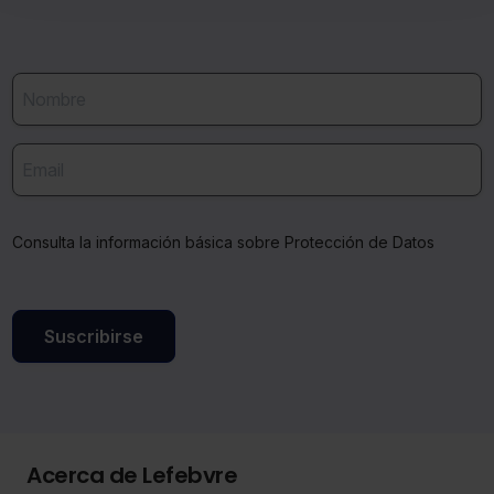
También puedes
configurar
las cookies y seleccionar
solo aquellas que quieras permitir en tu navegador. Si
no seleccionas ninguna utilizaremos las que sean
indispensables para la navegación.
Saber más acerca de las cookies
Consulta la información básica sobre Protección de Datos
Suscribirse
Acerca de Lefebvre