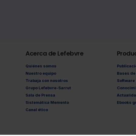
Acerca de Lefebvre
Produ
Quiénes somos
Publicac
Nuestro equipo
Bases de 
Trabaja con nosotros
Software
Grupo Lefebvre-Sarrut
Conocimi
Sala de Prensa
Actualid
Sistemática Memento
Ebooks gr
Canal ético