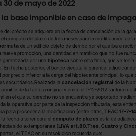
a 30 de mayo de 2022
 la base imponible en caso de impag
e del crédito se adquiere en la fecha de cancelación de la garan
el computo del plazo de tres meses para la modificación de la
permuta
de un edificio objeto de derribo por el que iba a recib
la nueva promoción, una cantidad en metálico que no fue nunc
a garantizada por una
hipoteca
sobre otra finca, que ya tenía
. En fecha posterior, el banco ejecuta la garantía, adjudicándo
 por precio inferior a la carga del hipotecante principal, lo qu
es secundarios.Realizada la
cancelación registral
de la hipo
ponible de la factura original y emite el 1-12-2012 factura recti
l en el que su derecho no se encuentra ya soportado mediante
da la operativa por parte de la inspección tributaria, esta enti
a para proceder a la modificación (entre otras,
TEAC 17-7-1
, la fecha a tener para el
computo de plazos
es la de adjudica
n había sido extemporánea (
LIVA art.80.Tres, Cuatro y Cinc
 partes, el TEAC en su resolución recuerda que: