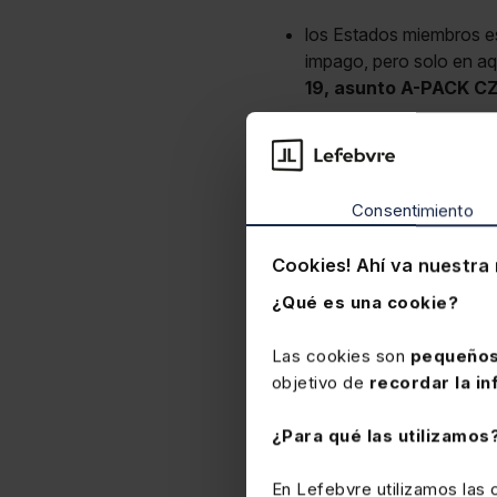
los Estados miembros est
impago, pero solo en aq
19, asunto A-PACK CZ
las
formalidades
impue
posible a los objetivos 
el principio de neutral
Consentimiento
art.273
).
Continua el Tribunal expli
Cookies! Ahí va nuestra 
como
incobrable
. Es el
¿Qué es una cookie?
imponible, que en el caso
subasta (
TS 30-6-17 Re
Las cookies son
pequeños
recurso presentado y decla
objetivo de
recordar la in
contribuyente.
TEAC 18-5
¿Para qué las utilizamos
En Lefebvre utilizamos las