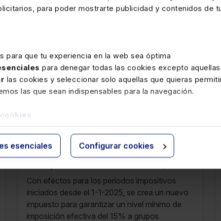
icitarios, para poder mostrarte publicidad y contenidos de tu
es para que tu experiencia en la web sea óptima
 esenciales
para denegar todas las cookies excepto aquellas
ar
las cookies y seleccionar solo aquellas que quieras permiti
remos las que sean indispensables para la navegación.
rte
 cookies
23 DICIEMBRE 2025
ies esenciales
Configurar cookies
Aprobación del Impuesto
Complementario en Araba (RF
51/25 16 de Diciembre de 2025 al
Con efectos para los períodos impositivos
22 de Diciembre de 2025)
iniciados desde el 1-1-2025, se crea un nuevo
impuesto para garantizar un nivel mínimo de
imposición efectiva del 15% a grupos