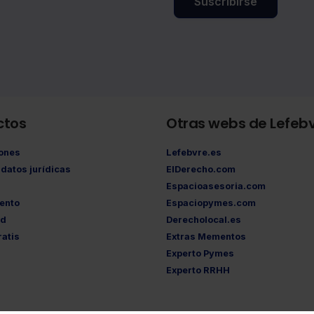
Suscribirse
ctos
Otras webs de Lefeb
iones
Lefebvre.es
datos jurídicas
ElDerecho.com
Espacioasesoria.com
ento
Espaciopymes.com
ad
Derecholocal.es
atis
Extras Mementos
Experto Pymes
Experto RRHH