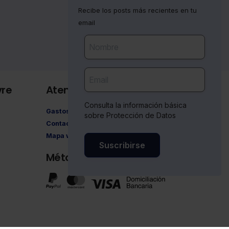
Recibe los posts más recientes en tu
email
vre
Atención al cliente
Consulta la información básica
Gastos de envío
sobre Protección de Datos
Contacto
Mapa web
Suscribirse
Métodos de pago