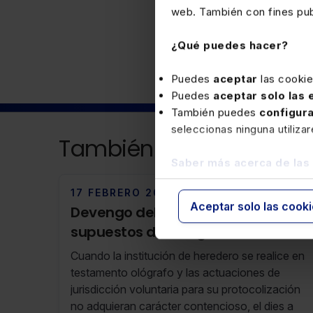
web. También con fines publ
Fiscal
¿Qué puedes hacer?
Puedes
aceptar
las cooki
Puedes
aceptar solo las
También puedes
configur
seleccionas ninguna utiliza
También puede interesa
Saber más acerca de las
17 FEBRERO 2026
Aceptar solo las cook
Devengo del Impuesto en los
supuestos de otorgamiento de
testamento ológrafo
Cuando la institución de heredero se realice en
testamento ológrafo y las actuaciones de
jurisdicción voluntaria para su protocolización
no adquieran carácter contencioso, el dies a