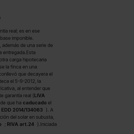
o
tía real; es en ese
 base imponible.
ir, además de una serie de
a entregada.Esta
 otra carga hipotecaria
se la finca en una
e conllevó que decayera el
teca el 5-9-2012, la
ficativa, al entender que
 garantía real (
LIVA
ende que ha
caducado
el
4 EDD 2014/134063
). A
ción del solar en subusta,
o
;
RIVA art.24
).Iniciada