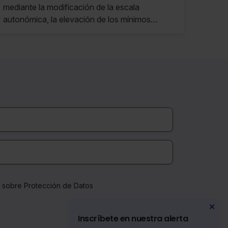
mediante la modificación de la escala
autonómica, la elevación de los mínimos
personales, familiares y por discapacidad, y la
modificación de los importes y límites de
determinadas deducciones, así como la
creación de otras nuevas.
a sobre Protección de Datos
✕
Inscríbete en nuestra alerta