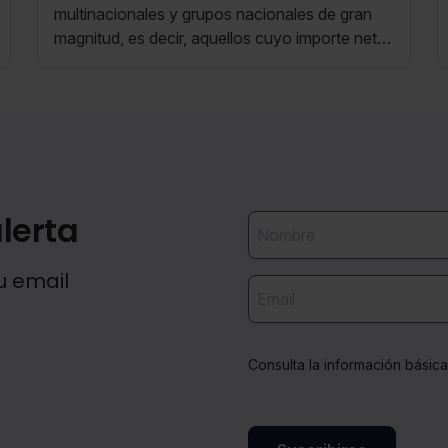
multinacionales y grupos nacionales de gran
magnitud, es decir, aquellos cuyo importe neto
de la cifra de negocios consolidado sea igual o
superior a 750 millones de euros en, al menos,
dos de los cuatro últimos ejercicios
inmediatamente anteriores.
lerta
u email
Consulta la información básic