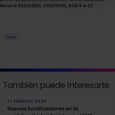
todas las cookies excepto aquellas imprescindibles.
Navarra 31/2022EDL 2022/10130, BON 4-4-22
También puedes
configurar
las cookies y seleccionar
solo aquellas que quieras permitir en tu navegador. Si
no seleccionas ninguna utilizaremos las que sean
indispensables para la navegación.
Fiscal
Saber más acerca de las cookies
También puede interesarte
17 FEBRERO 2026
Nuevas bonificaciones en la