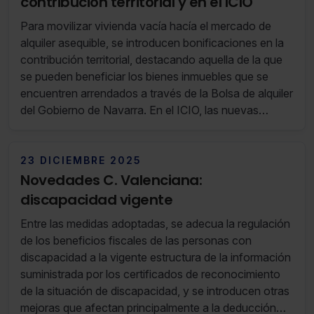
contribución territorial y en el ICIO
Para movilizar vivienda vacía hacía el mercado de
alquiler asequible, se introducen bonificaciones en la
contribución territorial, destacando aquella de la que
se pueden beneficiar los bienes inmuebles que se
encuentren arrendados a través de la Bolsa de alquiler
del Gobierno de Navarra. En el ICIO, las nuevas
bonificaciones están dirigidas, principalmente, a
apoyar la ejecución de proyectos de obras de
construcción de viviendas destinadas al alquiler.
23 DICIEMBRE 2025
Novedades C. Valenciana:
discapacidad vigente
Entre las medidas adoptadas, se adecua la regulación
de los beneficios fiscales de las personas con
discapacidad a la vigente estructura de la información
suministrada por los certificados de reconocimiento
de la situación de discapacidad, y se introducen otras
mejoras que afectan principalmente a la deducción