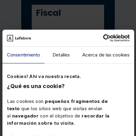
Consentimiento
Detalles
Acerca de las cookies
Cookies! Ahí va nuestra receta.
¿Qué es una cookie?
Las cookies son
pequeños fragmentos de
texto
que los sitios web que visitas envían
Memento Fiscal 2026
al
navegador
con el objetivo de
recordar la
información sobre tu visita
.
Obra esencial que reúne en un único volumen el