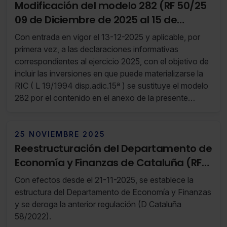
Modificación del modelo 282 (RF 50/25
09 de Diciembre de 2025 al 15 de
Diciembre de 2025)
Con entrada en vigor el 13-12-2025 y aplicable, por
primera vez, a las declaraciones informativas
correspondientes al ejercicio 2025, con el objetivo de
incluir las inversiones en que puede materializarse la
RIC ( L 19/1994 disp.adic.15ª ) se sustituye el modelo
282 por el contenido en el anexo de la presente
Orden.
25 NOVIEMBRE 2025
Reestructuración del Departamento de
Economía y Finanzas de Cataluña (RF
47/25 18 de Noviembre de 2025 al 24
Con efectos desde el 21-11-2025, se establece la
de Noviembre de 2025)
estructura del Departamento de Economía y Finanzas
y se deroga la anterior regulación (D Cataluña
58/2022).