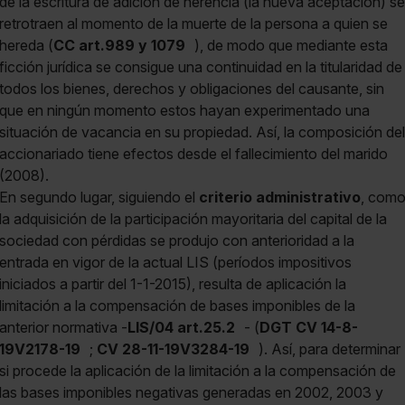
de la escritura de adición de herencia (la nueva aceptación) se
retrotraen al momento de la muerte de la persona a quien se
hereda (
CC art.989 y 1079
), de modo que mediante esta
ficción jurídica se consigue una continuidad en la titularidad de
todos los bienes, derechos y obligaciones del causante, sin
que en ningún momento estos hayan experimentado una
situación de vacancia en su propiedad. Así, la composición del
accionariado tiene efectos desde el fallecimiento del marido
(2008).
En segundo lugar, siguiendo el
criterio administrativo
, com
la adquisición de la participación mayoritaria del capital de la
sociedad con pérdidas se produjo con anterioridad a la
entrada en vigor de la actual LIS (períodos impositivos
iniciados a partir del 1-1-2015), resulta de aplicación la
limitación a la compensación de bases imponibles de la
anterior normativa -
LIS/04 art.25.2
- (
DGT CV 14-8-
19V2178-19
;
CV 28-11-19V3284-19
). Así, para determinar
si procede la aplicación de la limitación a la compensación de
las bases imponibles negativas generadas en 2002, 2003 y