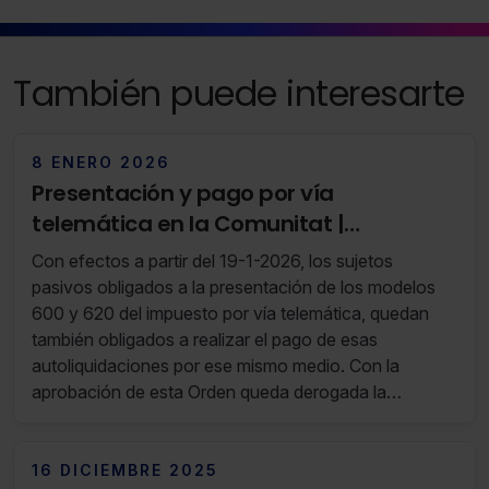
Saber más acerca de las cookies
También puede interesarte
8 ENERO 2026
Presentación y pago por vía
telemática en la Comunitat |
Actualización diciembre-enero 2026
Con efectos a partir del 19-1-2026, los sujetos
(RF 01/26) (ed. 2)
pasivos obligados a la presentación de los modelos
600 y 620 del impuesto por vía telemática, quedan
también obligados a realizar el pago de esas
autoliquidaciones por ese mismo medio. Con la
aprobación de esta Orden queda derogada la
anteriormente vigente Orden C.Valenciana
16/2023EDL 2023/25237 .
16 DICIEMBRE 2025