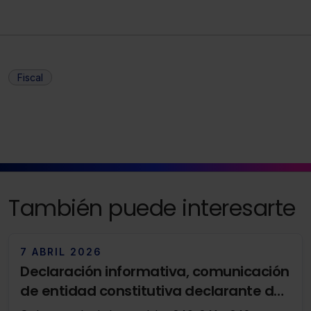
Fiscal
También puede interesarte
7 ABRIL 2026
Declaración informativa, comunicación
de entidad constitutiva declarante de
la declaración informativa y