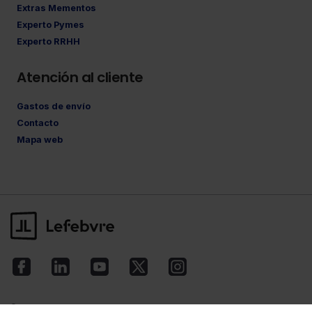
Extras Mementos
Experto Pymes
Experto RRHH
Atención al cliente
Gastos de envío
Contacto
Mapa web
©Lefebvre
2026. Todos los derechos reservados.