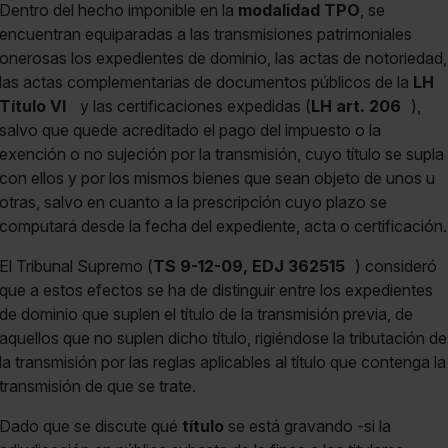
Dentro del hecho imponible en la
modalidad TPO
, se
encuentran equiparadas a las transmisiones patrimoniales
onerosas los expedientes de dominio, las actas de notoriedad,
las actas complementarias de documentos públicos de la
LH
Título VI
y las certificaciones expedidas (
LH art. 206
),
salvo que quede acreditado el pago del impuesto o la
exención o no sujeción por la transmisión, cuyo título se supla
con ellos y por los mismos bienes que sean objeto de unos u
otras, salvo en cuanto a la prescripción cuyo plazo se
computará desde la fecha del expediente, acta o certificación.
El Tribunal Supremo (
TS 9-12-09, EDJ 362515
) consideró
que a estos efectos se ha de distinguir entre los expedientes
de dominio que suplen el título de la transmisión previa, de
aquellos que no suplen dicho título, rigiéndose la tributación de
la transmisión por las reglas aplicables al título que contenga la
transmisión de que se trate.
Dado que se discute qué
título
se está gravando -si la