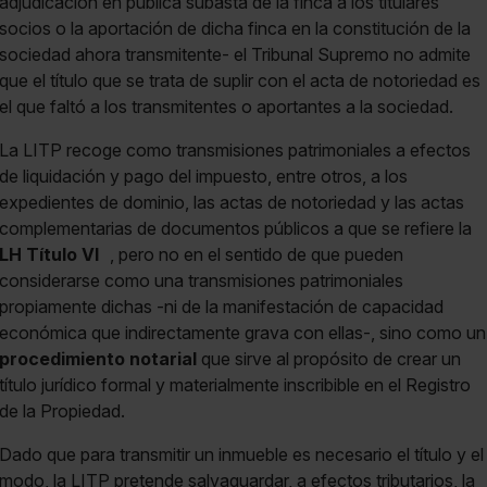
adjudicación en pública subasta de la finca a los titulares
socios o la aportación de dicha finca en la constitución de la
sociedad ahora transmitente- el Tribunal Supremo no admite
que el título que se trata de suplir con el acta de notoriedad es
el que faltó a los transmitentes o aportantes a la sociedad.
La LITP recoge como transmisiones patrimoniales a efectos
de liquidación y pago del impuesto, entre otros, a los
expedientes de dominio, las actas de notoriedad y las actas
complementarias de documentos públicos a que se refiere la
LH Título VI
, pero no en el sentido de que pueden
considerarse como una transmisiones patrimoniales
propiamente dichas -ni de la manifestación de capacidad
económica que indirectamente grava con ellas-, sino como un
procedimiento notarial
que sirve al propósito de crear un
título jurídico formal y materialmente inscribible en el Registro
de la Propiedad.
Dado que para transmitir un inmueble es necesario el título y el
modo, la LITP pretende salvaguardar, a efectos tributarios, la