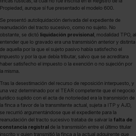
fincas rústicas, la cual no fue inscrita en el Registro de la
Propiedad, aunque sí fue presentado el modelo 600.
Se presentó autoliquidación derivada del expediente de
reanudación del tracto sucesivo, como no sujeto. No
obstante, se dictó
liquidación provisional
, modalidad TPO, a
entender que lo gravado era una transmisión anterior y distinta
de aquella por la que el sujeto pasivo había satisfecho el
impuesto y por la que debía tributar, salvo que se acreditara
haber satisfecho el impuesto o la exención o no sujeción por
la misma.
Tras la desestimación del recurso de reposición interpuesto, y
una vez determinado por el TEAR competente que el negocio
jurídico suplido con el acta de notoriedad era la transmisión de
la finca a favor de la transmitente actual, sujeta a ITP y AJD,
se recurrió argumentándose que el expediente para la
reanudación del tracto sucesivo trataba de salvar la
falta de
constancia registral
de la transmisión entre el último titular
inscrito y quien transmitió la finca a la actual adquirente que