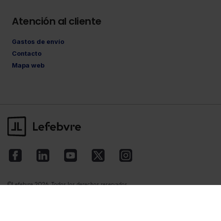
Atención al cliente
Gastos de envío
Contacto
Mapa web
©Lefebvre
2026. Todos los derechos reservados.
Aviso legal
·
Política de privacidad
·
Política
de cookies
·
Condiciones de contratación