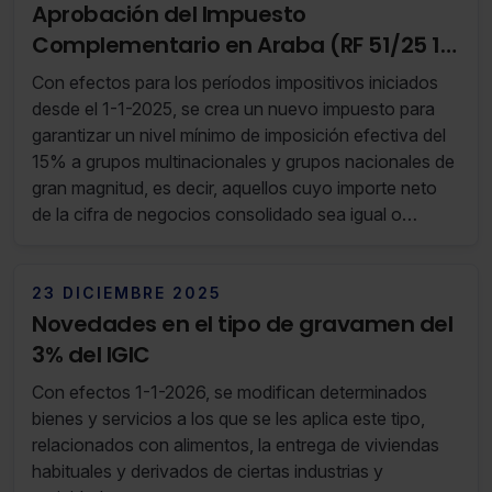
Aprobación del Impuesto
Complementario en Araba (RF 51/25 16
de Diciembre de 2025 al 22 de
Con efectos para los períodos impositivos iniciados
Diciembre de 2025)
desde el 1-1-2025, se crea un nuevo impuesto para
garantizar un nivel mínimo de imposición efectiva del
15% a grupos multinacionales y grupos nacionales de
gran magnitud, es decir, aquellos cuyo importe neto
de la cifra de negocios consolidado sea igual o
superior a 750 millones de euros en, al menos, dos de
los cuatro últimos ejercicios inmediatamente
anteriores.
23 DICIEMBRE 2025
Novedades en el tipo de gravamen del
3% del IGIC
Con efectos 1-1-2026, se modifican determinados
bienes y servicios a los que se les aplica este tipo,
relacionados con alimentos, la entrega de viviendas
habituales y derivados de ciertas industrias y