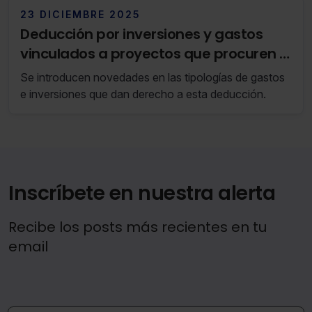
23 DICIEMBRE 2025
Deducción por inversiones y gastos
vinculados a proyectos que procuren el
desarrollo sostenible, la reducción del
Se introducen novedades en las tipologías de gastos
impacto ambiental, la transición
e inversiones que dan derecho a esta deducción.
energética y la economía circular en el
IS de Araba
Inscríbete en nuestra alerta
Recibe los posts más recientes en tu
email