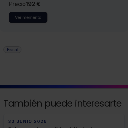
Precio
192 €
no seleccionas ninguna utilizaremos las que sean
indispensables para la navegación.
Ver memento
Saber más acerca de las cookies
Fiscal
También puede interesarte
30 JUNIO 2026