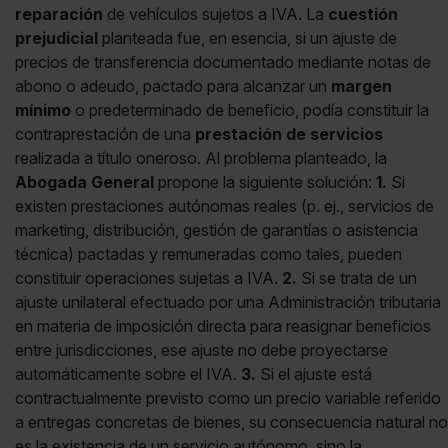
reparación
de vehículos sujetos a IVA. La
cuestión
prejudicial
planteada fue, en esencia, si un ajuste de
precios de transferencia documentado mediante notas de
abono o adeudo, pactado para alcanzar un
margen
mínimo
o predeterminado de beneficio, podía constituir la
contraprestación de una
prestación de servicios
realizada a título oneroso. Al problema planteado, la
Abogada General
propone la siguiente solución:
1.
Si
existen prestaciones autónomas reales (p. ej., servicios de
marketing, distribución, gestión de garantías o asistencia
técnica) pactadas y remuneradas como tales, pueden
constituir operaciones sujetas a IVA.
2.
Si se trata de un
ajuste unilateral efectuado por una Administración tributaria
en materia de imposición directa para reasignar beneficios
entre jurisdicciones, ese ajuste no debe proyectarse
automáticamente sobre el IVA.
3.
Si el ajuste está
contractualmente previsto como un precio variable referido
a entregas concretas de bienes, su consecuencia natural no
es la existencia de un servicio autónomo, sino la