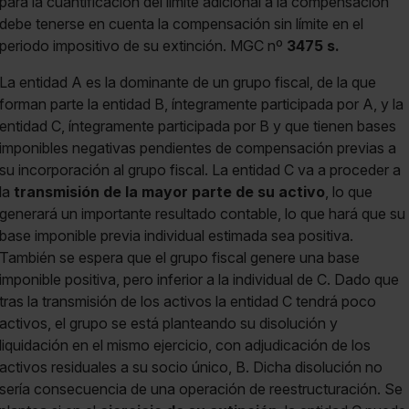
para la cuantificación del límite adicional a la compensación
debe tenerse en cuenta la compensación sin límite en el
periodo impositivo de su extinción. MGC nº
3475 s.
La entidad A es la dominante de un grupo fiscal, de la que
forman parte la entidad B, íntegramente participada por A, y la
entidad C, íntegramente participada por B y que tienen bases
imponibles negativas pendientes de compensación previas a
su incorporación al grupo fiscal. La entidad C va a proceder a
la
transmisión de la mayor parte de su activo
, lo que
generará un importante resultado contable, lo que hará que su
base imponible previa individual estimada sea positiva.
También se espera que el grupo fiscal genere una base
imponible positiva, pero inferior a la individual de C. Dado que
tras la transmisión de los activos la entidad C tendrá poco
activos, el grupo se está planteando su disolución y
liquidación en el mismo ejercicio, con adjudicación de los
activos residuales a su socio único, B. Dicha disolución no
sería consecuencia de una operación de reestructuración. Se