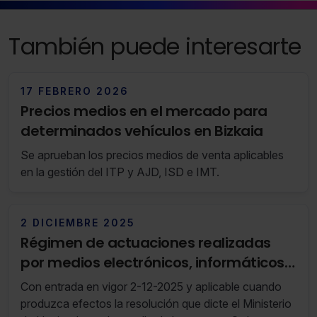
También puede interesarte
17 FEBRERO 2026
Precios medios en el mercado para
determinados vehículos en Bizkaia
Se aprueban los precios medios de venta aplicables
en la gestión del ITP y AJD, ISD e IMT.
2 DICIEMBRE 2025
Régimen de actuaciones realizadas
por medios electrónicos, informáticos y
telemáticos que correspondan a la
Con entrada en vigor 2-12-2025 y aplicable cuando
Dirección General de Tributos (RF 48/25
produzca efectos la resolución que dicte el Ministerio