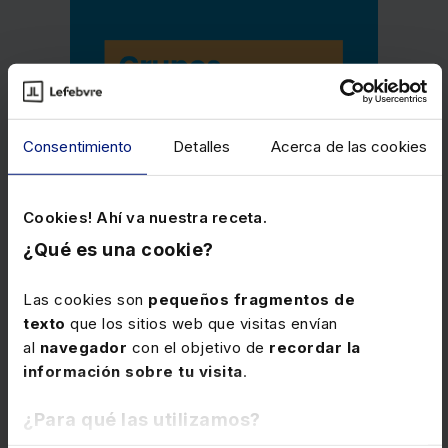
Consentimiento
Detalles
Acerca de las cookies
Cookies! Ahí va nuestra receta.
¿Qué es una cookie?
Las cookies son
pequeños fragmentos de
texto
que los sitios web que visitas envían
al
navegador
con el objetivo de
recordar la
información sobre tu visita
.
Memento Grupos Consolidados 2026-
¿Para qué las utilizamos?
2027