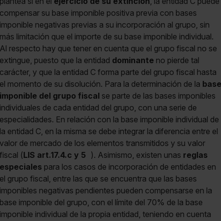
plantea si en el
ejercicio de su extinción
, la entidad C puede
compensar su base imponible positiva previa con bases
imponible negativas previas a su incorporación al grupo, sin
más limitación que el importe de su base imponible individual.
Al respecto hay que tener en cuenta que el grupo fiscal no se
extingue, puesto que la entidad
dominante
no pierde tal
carácter, y que la entidad C forma parte del grupo fiscal hasta
el momento de su disolución. Para la determinación de la
bas
imponible del grupo fiscal
se parte de las bases imponibles
individuales de cada entidad del grupo, con una serie de
especialidades. En relación con la base imponible individual de
la entidad C, en la misma se debe integrar la diferencia entre el
valor de mercado de los elementos transmitidos y su valor
fiscal (
LIS art.17.4.c y 5
). Asimismo, existen unas
reglas
especiales
para los casos de incorporación de entidades en
el grupo fiscal, entre las que se encuentra que las bases
imponibles negativas pendientes pueden compensarse en la
base imponible del grupo, con el límite del 70% de la base
imponible individual de la propia entidad, teniendo en cuenta