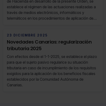
25 de Noviembre de 2025 al 01 de
de Hacienda en desarrollo de la presente Orden, se
establece el régimen de las actuaciones realizadas a
Diciembre de 2025)
través de medios electrónicos, informáticos y
telemáticos en los procedimientos de aplicación de
los tributos cuya tramitación corresponda a la
Dirección General de Tributos y se prevé la
aprobación del formulario y modelo de representación
23 DICIEMBRE 2025
de carácter voluntario para dichos procedimientos.
Novedades Canarias: regularización
tributaria 2025
Con efectos desde el 1-1-2025, se establece el plazo
para que el sujeto pasivo regularice su situación
tributaria en caso de incumplimiento de los requisitos
exigidos para la aplicación de los beneficios fiscales
establecidos por la Comunidad Autónoma de
Canarias.