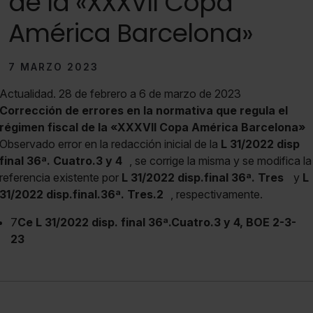
de la «XXXVII Copa
América Barcelona»
7 MARZO 2023
Actualidad. 28 de febrero a 6 de marzo de 2023
Corrección de errores en la normativa que regula el
régimen fiscal de la «XXXVII Copa América Barcelona»
Observado error en la redacción inicial de la
L 31/2022 disp
final 36ª. Cuatro.3 y 4
, se corrige la misma y se modifica la
referencia existente por
L 31/2022 disp.final 36ª. Tres
y
L
31/2022 disp.final.36ª. Tres.2
, respectivamente.
7
Ce L 31/2022 disp. final 36ª.Cuatro.3 y 4, BOE 2-3-
23