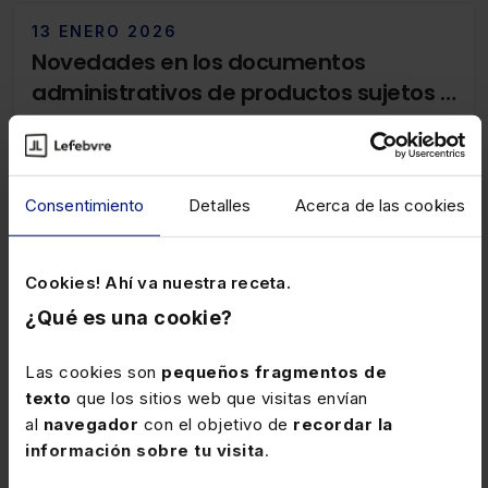
13 ENERO 2026
Novedades en los documentos
administrativos de productos sujetos a
IIEE
Se modifican algunos datos de los documentos
administrativos utilizados para la circulación de
productos sujetos a IIEE.
Consentimiento
Detalles
Acerca de las cookies
1 ENERO 2026
Cookies! Ahí va nuestra receta.
Precios medios en el mercado de
¿Qué es una cookie?
determinados vehículos y
embarcaciones en Canarias
Con efectos 1-1-2026, y aplicable a los hechos
Las cookies son
pequeños fragmentos de
imponibles del ITP y AJD, del ISD y del IGIC que se
texto
que los sitios web que visitas envían
devenguen a partir de esa fecha, se actualizan los
al
navegador
con el objetivo de
recordar la
anexos de la Orden Canarias 22-4-2021 por la que se
información sobre tu visita
.
aprueban los precios medios en el mercado de