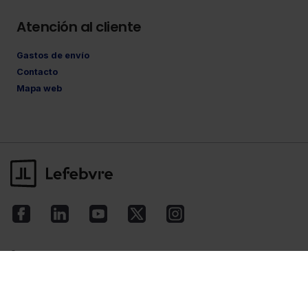
Atención al cliente
Gastos de envío
Contacto
Mapa web
©Lefebvre
2026. Todos los derechos reservados.
Aviso legal
·
Política de privacidad
·
Política
de cookies
·
Condiciones de contratación