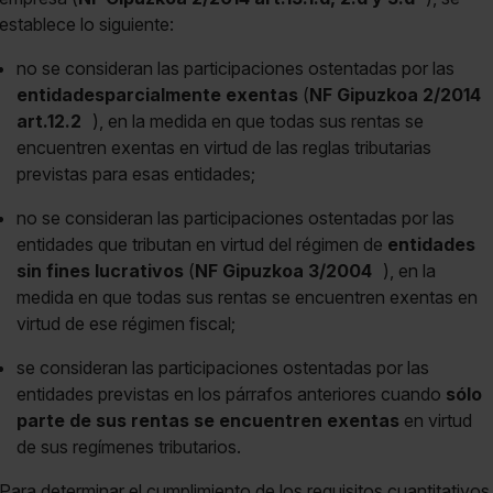
establece lo siguiente:
no se consideran las participaciones ostentadas por las
entidades
parcialmente exentas
(
NF Gipuzkoa 2/2014
art.12.2
), en la medida en que todas sus rentas se
encuentren exentas en virtud de las reglas tributarias
previstas para esas entidades;
no se consideran las participaciones ostentadas por las
entidades que tributan en virtud del régimen de
entidades
sin fines lucrativos
(
NF Gipuzkoa 3/2004
), en la
medida en que todas sus rentas se encuentren exentas en
virtud de ese régimen fiscal;
se consideran las participaciones ostentadas por las
entidades previstas en los párrafos anteriores cuando
sólo
parte de sus rentas se encuentren exentas
en virtud
de sus regímenes tributarios.
Para determinar el cumplimiento de los requisitos cuantitativos