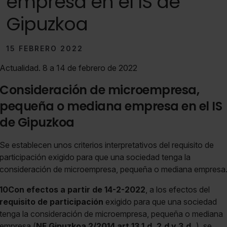
empresa en el IS de
Gipuzkoa
15 FEBRERO 2022
Actualidad. 8 a 14 de febrero de 2022
Consideración de microempresa,
pequeña o mediana empresa en el IS
de Gipuzkoa
Se establecen unos criterios interpretativos del requisito de
participación exigido para que una sociedad tenga la
consideración de microempresa, pequeña o mediana empresa
10Con efectos
a partir de 14-2-2022
, a los efectos del
requisito de participación
exigido para que una sociedad
tenga la consideración de microempresa, pequeña o mediana
empresa (
NF Gipuzkoa 2/2014 art.13.1.d, 2.d y 3.d
), se