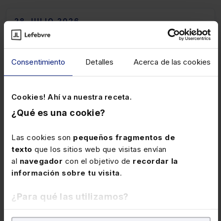
28 JULIO 2026
Comprobación de valor mediante
tasación hipotecaria no homologada
Consentimiento
Detalles
Acerca de las cookies
El método de comprobación basado en el valor de
tasación hipotecaria solo es utilizable cuando la
tasación ha sido emitida en cumplimiento de la
Cookies! Ahí va nuestra receta.
legislación hipotecaria, ya que en caso contrario, no
¿Qué es una cookie?
puede ser utilizado el valor de tasación.
Las cookies son
pequeños fragmentos de
23 DICIEMBRE 2025
texto
que los sitios web que visitas envían
Novedades C. Valenciana:
al
navegador
con el objetivo de
recordar la
información sobre tu visita
.
discapacidad vigente
Entre las medidas adoptadas, se adecua la regulación
¿Para qué las utilizamos?
de los beneficios fiscales de las personas con
discapacidad a la vigente estructura de la información
En Lefebvre utilizamos las cookies con
fines