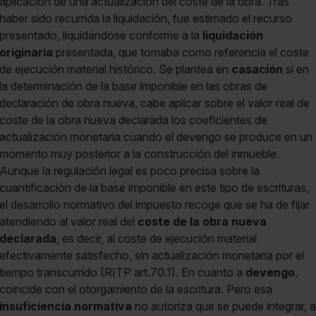
aplicación de una actualización del coste de la obra. Tras
haber sido recurrida la liquidación, fue estimado el recurso
presentado, liquidándose conforme a la
liquidación
originaria
presentada, que tomaba como referencia el coste
de ejecución material histórico. Se plantea en
casación
si en
la determinación de la base imponible en las obras de
declaración de obra nueva, cabe aplicar sobre el valor real de
coste de la obra nueva declarada los coeficientes de
actualización monetaria cuando el devengo se produce en un
momento muy posterior a la construcción del inmueble.
Aunque la regulación legal es poco precisa sobre la
cuantificación de la base imponible en este tipo de escrituras,
el desarrollo normativo del impuesto recoge que se ha de fijar
atendiendo al valor real del
coste de la obra nueva
declarada
, es decir, al coste de ejecución material
efectivamente satisfecho, sin actualización monetaria por el
tiempo transcurrido (RITP art.70.1). En cuanto a
devengo
,
coincide con el otorgamiento de la escritura. Pero esa
insuficiencia normativa
no autoriza que se puede integrar, a