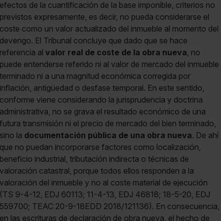
efectos de la cuantificación de la base imponible, criterios no
previstos expresamente, es decir, no pueda considerarse el
coste como un valor actualizado del inmueble al momento del
devengo. El Tribunal concluye que dado que se hace
referencia al
valor real de coste de la obra nueva
, no
puede entenderse referido ni al valor de mercado del inmueble
terminado ni a una magnitud económica corregida por
inflación, antigüedad o desfase temporal. En este sentido,
conforme viene considerando la jurisprudencia y doctrina
administrativa, no se grava el resultado económico de una
futura transmisión ni el precio de mercado del bien terminado,
sino la
documentación pública de una obra nueva
. De ahí
que no puedan incorporarse factores como localización,
beneficio industrial, tributación indirecta o técnicas de
valoración catastral, porque todos ellos responden a la
valoración del inmueble y no al coste material de ejecución
(TS 9-4-12, EDJ 60113; 11-4-13, EDJ 46818; 18-5-20, EDJ
559700; TEAC 20-9-18EDD 2018/121136). En consecuencia,
en las escrituras de declaración de obra nueva, el hecho de