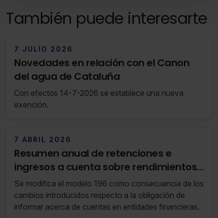
todas las cookies excepto aquellas imprescindibles.
También puede interesarte
También puedes
configurar
las cookies y seleccionar
solo aquellas que quieras permitir en tu navegador. Si
no seleccionas ninguna utilizaremos las que sean
7 JULIO 2026
indispensables para la navegación.
Novedades en relación con el Canon
del agua de Cataluña
Saber más acerca de las cookies
Con efectos 14-7-2026 se establece una nueva
exención.
7 ABRIL 2026
Resumen anual de retenciones e
ingresos a cuenta sobre rendimientos
del capital mobiliario en el IRPF y de
Se modifica el modelo 196 como consecuencia de los
rentas por la contraprestación de
cambios introducidos respecto a la obligación de
cuentas en toda clase de instituciones
informar acerca de cuentas en entidades financieras.