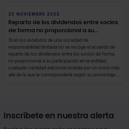
financieras en el IS e IRNR de Bizkaia
25 NOVIEMBRE 2025
Reparto de los dividendos entre socios
de forma no proporcional a su
participación (RF 47/25 18 de
Si en los estatutos de una sociedad de
Noviembre de 2025 al 24 de Noviembre
responsabilidad limitada no se recoge el acuerdo de
de 2025)
reparto de los dividendos entre los socios de forma
no proporcional a su participación en la entidad,
cualquier cantidad adicional recibida por un socio más
allá de la que le correspondería según su porcentaje
de participación, realizada con ánimo de liberalidad,
tiene la consideración de incremento patrimonial a
título gratuito, que constituye uno de los hechos
imponibles del ISD.
Inscríbete en nuestra alerta