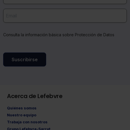
no seleccionas ninguna utilizaremos las que sean
indispensables para la navegación.
Saber más acerca de las cookies
Consulta la información básica sobre Protección de Datos
Suscribirse
Acerca de Lefebvre
Quiénes somos
Nuestro equipo
Trabaja con nosotros
Grupo Lefebvre-Sarrut