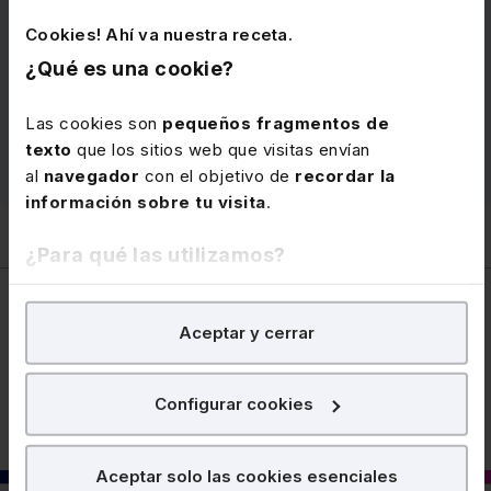
jurisprudencia más relevantes. Estudia también el
PGC de las pequeñas y medianas empresas y los
Cookies! Ahí va nuestra receta.
criterios contables específicos para microempresas.
¿Qué es una cookie?
Precio
192 €
Las cookies son
pequeños fragmentos de
texto
que los sitios web que visitas envían
Ver memento
al
navegador
con el objetivo de
recordar la
información sobre tu visita
.
¿Para qué las utilizamos?
En Lefebvre utilizamos las cookies con
fines
Aceptar y cerrar
analíticos
para tratar de
mejorar tu experiencia
en
Contable
nuestra página web. También con fines publicitarios,
para poder mostrarte publicidad y contenidos de tu
Configurar cookies
interés.
¿Qué puedes hacer?
Aceptar solo las cookies esenciales