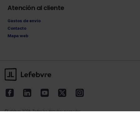
Atención al cliente
Gastos de envío
Contacto
Mapa web
©Lefebvre
2026. Todos los derechos reservados.
Aviso legal
·
Política de privacidad
·
Política
de cookies
·
Condiciones de contratación