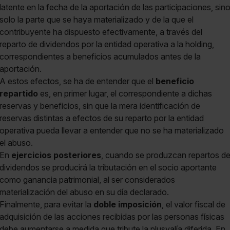
latente en la fecha de la aportación de las participaciones, sin
solo la parte que se haya materializado y de la que el
contribuyente ha dispuesto efectivamente, a través del
reparto de dividendos por la entidad operativa a la holding,
correspondientes a beneficios acumulados antes de la
aportación.
A estos efectos, se ha de entender que el
beneficio
repartido
es, en primer lugar, el correspondiente a dichas
reservas y beneficios, sin que la mera identificación de
reservas distintas a efectos de su reparto por la entidad
operativa pueda llevar a entender que no se ha materializado
el abuso.
En
ejercicios posteriores
, cuando se produzcan repartos d
dividendos se producirá la tributación en el socio aportante
como ganancia patrimonial, al ser considerados
materialización del abuso en su día declarado.
Finalmente, para evitar la
doble imposición
, el valor fiscal de
adquisición de las acciones recibidas por las personas físicas
debe aumentarse a medida que tribute la plusvalía diferida. En