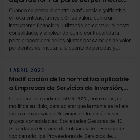
de consolidación contable
Cuando se pierde el control o influencia significativa
en otra entidad, la inversión se valora como un
instrumento financiero, utilizando como valor el coste
consolidado, y empleando como contrapartida la
parte proporcional de los ajustes por cambios de valor
pendientes de imputar a la cuenta de pérdidas y
ganancias.
1 ABRIL 2025
Modificación de la normativa aplicable
a Empresas de Servicios de Inversión,
Sociedades Gestoras de Instituciones
Con efectos a partir del 30-9-2025, entre otras, se
de Inversión Colectiva y Sociedades
modifica su título, para aclarar que la misma se refiere
Gestoras de Entidades de Inversión de
tanto a Empresas de Servicios de Inversión y sus
grupos consolidables, Sociedades Gestoras de IIC,
tipo cerrado
Sociedades Gestoras de Entidades de Inversión de
tipo cerrado, los Proveedores de Servicios de