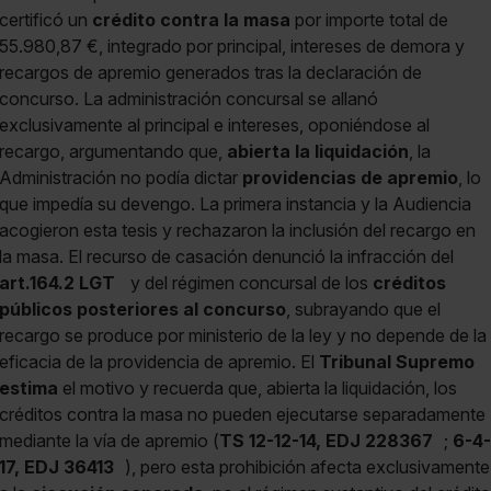
certificó un
crédito contra la masa
por importe total de
55.980,87 €, integrado por principal, intereses de demora y
recargos de apremio generados tras la declaración de
concurso. La administración concursal se allanó
exclusivamente al principal e intereses, oponiéndose al
recargo, argumentando que,
abierta la liquidación
, la
Administración no podía dictar
providencias de apremio
, lo
que impedía su devengo. La primera instancia y la Audiencia
acogieron esta tesis y rechazaron la inclusión del recargo en
la masa. El recurso de casación denunció la infracción del
art.164.2 LGT
y del régimen concursal de los
créditos
públicos posteriores al concurso
, subrayando que el
recargo se produce por ministerio de la ley y no depende de la
eficacia de la providencia de apremio. El
Tribunal Supremo
estima
el motivo y recuerda que, abierta la liquidación, los
créditos contra la masa no pueden ejecutarse separadamente
mediante la vía de apremio (
TS 12-12-14, EDJ 228367
;
6-4-
17, EDJ 36413
), pero esta prohibición afecta exclusivamente