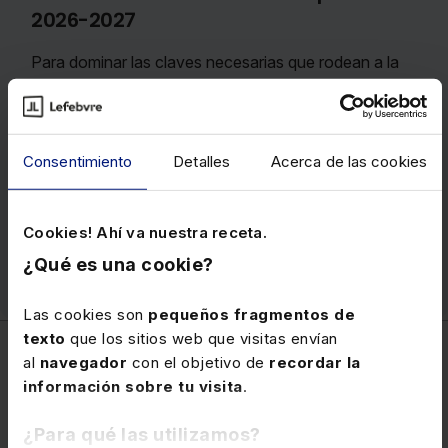
2026-2027
Para dominar las claves necesarias que rodean a la
transmisión de empresas e inversión en todas
sus fases
, ofreciendo una visión multidisciplinar ya
que aborda los diferentes aspectos jurídicos,
mercantiles, laborales, contables y fiscales de cada
Consentimiento
Detalles
Acerca de las cookies
operación.
Precio
100 €
Cookies! Ahí va nuestra receta.
¿Qué es una cookie?
Ver memento
Las cookies son
pequeños fragmentos de
texto
que los sitios web que visitas envían
al
navegador
con el objetivo de
recordar la
Mercantil
información sobre tu visita
.
¿Para qué las utilizamos?