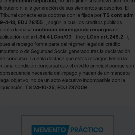
a la
ejecución separada
, no al régimen sustantivo del crédito
tributario ni a la generación de sus elementos accesorios. El
Tribunal conecta esta doctrina con la fijada por
TS cont adm
9-4-13, EDJ 78155
, según la cual los créditos públicos
contra la masa
continúan devengando recargos
en
aplicación del
art.84.4 LCon/03
(hoy
LCon art.248.2
),
pues el recargo forma parte del régimen legal del crédito
tributario o de Seguridad Social generado tras la declaración
de concurso. La Sala destaca que estos recargos tienen la
misma condición concursal que el crédito principal porque son
consecuencia necesaria del impago y nacen de un mandato
legal objetivo, no de un acto ejecutivo incompatible con la
liquidación.
TS 24-10-25, EDJ 737009