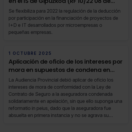
en el IS de Gipuzkoa (RF 10/22 08 de
Marzo de 2022 al 14 de Marzo de 2022)
Se flexibiliza para 2022 la regulación de la deducción
por participación en la financiación de proyectos de
I+D e IT desarrollados por microempresas o
pequeñas empresas.
1 OCTUBRE 2025
Aplicación de oficio de los intereses por
mora en supuestos de condena en
apelación a aseguradoras absueltas
La Audiencia Provincial debió aplicar de oficio los
en primera instancia
intereses de mora de conformidad con la Ley de
Contrato de Seguro a la aseguradora condenada
solidariamente en apelación, sin que ello suponga una
reformatio in peius, dado que la aseguradora fue
absuelta en primera instancia y no se agrava su
situación jurídica.