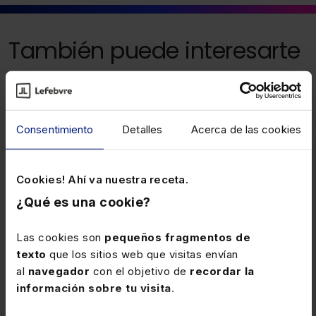
También puede interesarte
19 DICIEMBRE 2023
Prescripción de la reclamación de
Consentimiento
Detalles
Acerca de las cookies
daños y perjuicios derivada de un
accidente de trabajo (RS 50/23 12 de
La reclamación del recargo de prestaciones
Diciembre de 2023 al 18 de Diciembre
interrumpe el plazo de prescripción de la acción de
Cookies! Ahí va nuestra receta.
de 2023)
reclamación de daños y perjuicios derivada de un
¿Qué es una cookie?
accidente laboral cuando es el trabajador quien
solicita el recargo, no cuando se promueve de oficio.
Las cookies son
pequeños fragmentos de
texto
que los sitios web que visitas envían
al
navegador
con el objetivo de
recordar la
30 ENERO 2018
información sobre tu visita
.
Depósito de cuentas anuales: