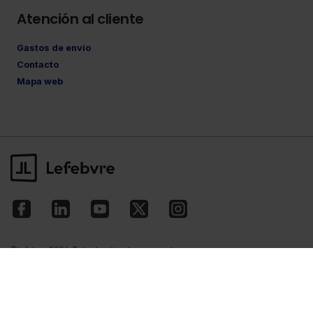
Atención al cliente
Gastos de envío
Contacto
Mapa web
©Lefebvre
2026. Todos los derechos reservados.
Aviso legal
·
Política de privacidad
·
Política
de cookies
·
Condiciones de contratación