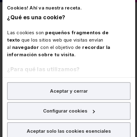
Cookies! Ahí va nuestra receta.
También puede interesarte
¿Qué es una cookie?
Las cookies son
pequeños fragmentos de
23 JUNIO 2026
texto
que los sitios web que visitas envían
Actualización de la cuantía de las
al
navegador
con el objetivo de
recordar la
prestaciones por dependencia
información sobre tu visita
.
Se actualiza enl nivel mínimo de protección
¿Para qué las utilizamos?
garantizado por la AGE para cada persona
beneficiaria del Sistema para la Autonomía y Atención
En Lefebvre utilizamos las cookies con
fines
a la Dependencia (SAAD). Las nuevas cuantías serán
Aceptar y cerrar
analíticos
para tratar de
mejorar tu experiencia
en
de aplicación a las prestaciones devengadas a partir
nuestra página web. También con fines publicitarios,
del 1-7-2026
para poder mostrarte publicidad y contenidos de tu
Configurar cookies
interés.
28 ABRIL 2026
¿Qué puedes hacer?
Aceptar solo las cookies esenciales
Utilización del calendario laboral para