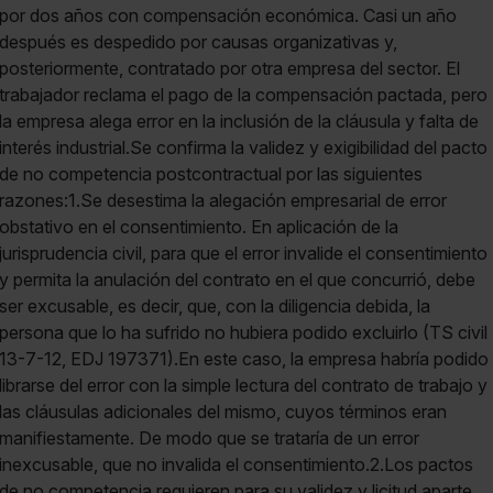
por dos años con compensación económica. Casi un año
después es despedido por causas organizativas y,
posteriormente, contratado por otra empresa del sector. El
trabajador reclama el pago de la compensación pactada, pero
la empresa alega error en la inclusión de la cláusula y falta de
interés industrial.Se confirma la validez y exigibilidad del pacto
de no competencia postcontractual por las siguientes
razones:1.Se desestima la alegación empresarial de error
obstativo en el consentimiento. En aplicación de la
jurisprudencia civil, para que el error invalide el consentimiento
y permita la anulación del contrato en el que concurrió, debe
ser excusable, es decir, que, con la diligencia debida, la
persona que lo ha sufrido no hubiera podido excluirlo (TS civil
13-7-12, EDJ 197371).En este caso, la empresa habría podido
librarse del error con la simple lectura del contrato de trabajo y
las cláusulas adicionales del mismo, cuyos términos eran
manifiestamente. De modo que se trataría de un error
inexcusable, que no invalida el consentimiento.2.Los pactos
de no competencia requieren para su validez y licitud aparte