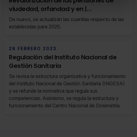
Revalorización de las pensiones de
en la web sea óptima
viudedad, orfandad y en |
Puedes
aceptar solo las esenciales
para denegar
Actualización febrero 2026
todas las cookies excepto aquellas imprescindibles.
De nuevo, se actualizan las cuantías respecto de las
También puedes
configurar
las cookies y seleccionar
establecidas para 2025.
solo aquellas que quieras permitir en tu navegador. Si
no seleccionas ninguna utilizaremos las que sean
indispensables para la navegación.
28 FEBRERO 2023
Regulación del Instituto Nacional de
Saber más acerca de las cookies
Gestión Sanitaria
Se revisa la estructura organizativa y funcionamiento
del Instituto Nacional de Gestión Sanitaria (INGESA)
y se refunde la normativa que regula sus
competencias. Asimismo, se regula la estructura y
funcionamiento del Centro Nacional de Dosimetría.