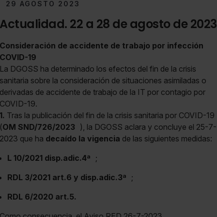
29 AGOSTO 2023
Actualidad. 22 a 28 de agosto de 2023
Consideración de accidente de trabajo por infección
COVID-19
La DGOSS ha determinado los efectos del fin de la crisis
sanitaria sobre la consideración de situaciones asimiladas o
derivadas de accidente de trabajo de la IT por contagio por
COVID-19.
1.
Tras la publicación del fin de la crisis sanitaria por COVID-19
(
OM SND/726/2023
), la DGOSS aclara y concluye el 25-7-
2023 que ha
decaído la vigencia
de las siguientes medidas:
L 10/2021 disp.adic.4ª
;
RDL 3/2021 art.6 y disp.adic.3ª
;
RDL 6/2020 art.5.
Como consecuencia, el Aviso RED 26-7-2023