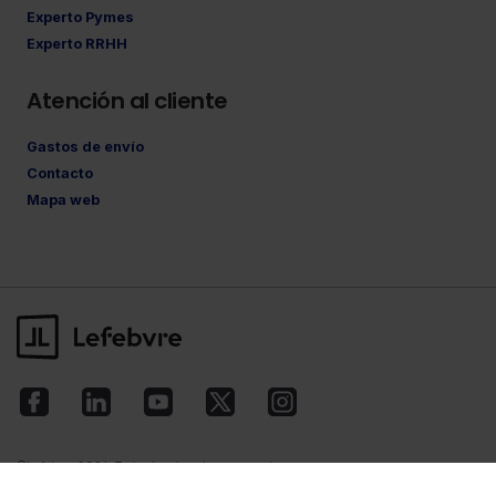
Experto Pymes
Experto RRHH
Atención al cliente
Gastos de envío
Contacto
Mapa web
©Lefebvre
2026. Todos los derechos reservados.
Aviso legal
·
Política de privacidad
·
Política