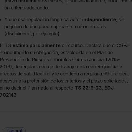
plazo máximo
de 3 meses, o, subsidiariamente, conforme 
un criterio adecuado.
Y que esa regulación tenga carácter
independiente
, sin
perjuicio de que pueda aplicarse a otros efectos
(disciplinario, por ejemplo).
El TS
estima parcialmente
el recurso. Declara que el CGPJ
ha incumplido su obligación, establecida en el Plan de
Prevención de Riesgos Laborales Carrera Judicial (2015-
2016), de regular la carga de trabajo de la carrera judicial a
efectos de salud laboral y le condena a regularla. Ahora bien,
desestima la pretensión de los criterios y el plazo solicitados,
al no decir el Plan nada al respecto.
TS 22-9-23, EDJ
702143
Laboral