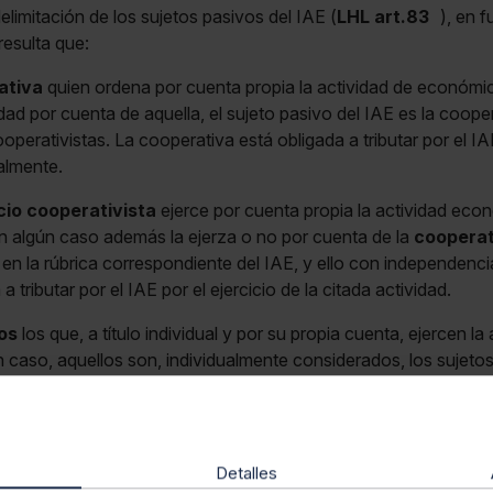
elimitación de los sujetos pasivos del IAE (
LHL art.83
), en 
resulta que:
ativa
quien ordena por cuenta propia la actividad de económic
idad por cuenta de aquella, el sujeto pasivo del IAE es la coope
perativistas. La cooperativa está obligada a tributar por el IA
almente.
cio cooperativista
ejerce por cuenta propia la actividad eco
 algún caso además la ejerza o no por cuenta de la
cooperat
 en la rúbrica correspondiente del IAE, y ello con independenc
a tributar por el IAE por el ejercicio de la citada actividad.
os
los que, a título individual y por su propia cuenta, ejercen la
n caso, aquellos son, individualmente considerados, los sujeto
s cooperativistas ejerzan por cuenta propia la actividad, siend
s resulta de aplicación la
exención
establecida para las person
Detalles