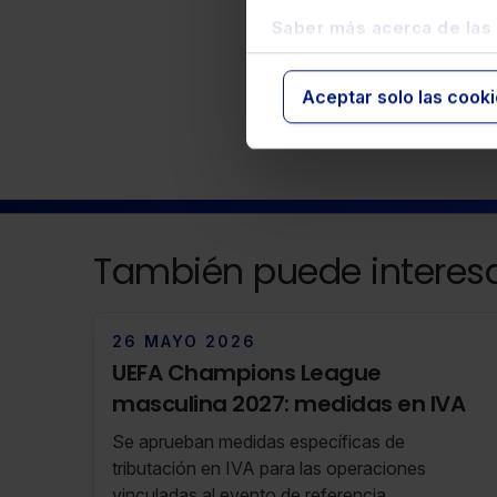
Saber más acerca de las
Fiscal
Aceptar solo las cook
También puede interesa
26 MAYO 2026
UEFA Champions League
masculina 2027: medidas en IVA
Se aprueban medidas específicas de
tributación en IVA para las operaciones
vinculadas al evento de referencia.