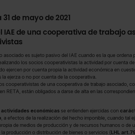
a 31 de mayo de 2021
el IAE de una cooperativa de trabajo a
ivistas
o asociado es sujeto pasivo del IAE cuando es la que ordena p
alizando los socios cooperativistas la actividad por cuenta de
do ejercen por cuenta propia la actividad económica en cuest
la ejerza o no por cuenta de la cooperativa.
ios cooperativistas de una cooperativa de trabajo asociado, c
n RETA, están obligados a darse de alta en las correspondient
s
actividades económicas
se entienden ejercidas con
caráct
o
, a efectos de la realización del hecho imponible, cuando tal e
propia de medios de producción y de recursos humanos o de u
n la producción o distribución de bienes o servicios (
LHL art.79