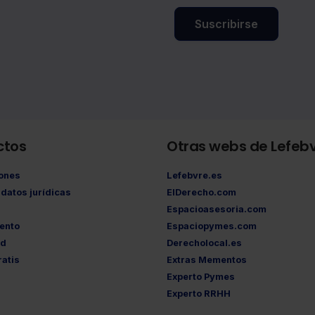
Suscribirse
ctos
Otras webs de Lefeb
iones
Lefebvre.es
datos jurídicas
ElDerecho.com
Espacioasesoria.com
ento
Espaciopymes.com
ad
Derecholocal.es
atis
Extras Mementos
Experto Pymes
Experto RRHH