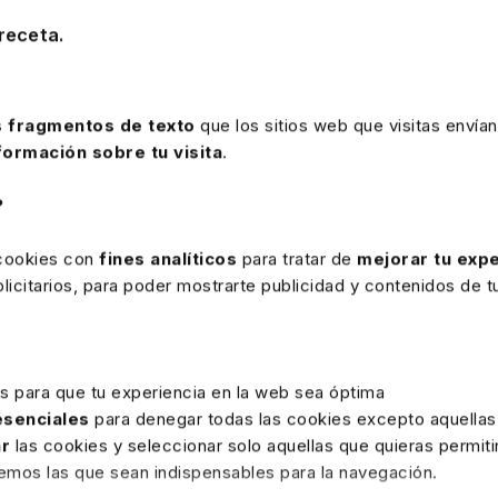
ormales
receta.
n quién tenga la condición de sujeto pasivo:
, hay que distinguir dos supuestos:
 fragmentos de texto
que los sitios web que visitas envían
le ninguno de los supuestos de exención: debe darse alta en la 
formación sobre tu visita
.
entes a las actividades que desarrollen, mediante la presentaci
n dicha matrícula (modelo 840).
?
n alguno de los supuestos de exención: debe comunicar a la Admi
 cookies con
fines analíticos
para tratar de
mejorar tu expe
ientes declaraciones censales, su alta, variación o baja en el
icitarios, para poder mostrarte publicidad y contenidos de tu
dores (modelo 036).
perativistas
, dada su condición de personas físicas, están e
 Administración tributaria, a través de las correspondientes d
es para que tu experiencia en la web sea óptima
en el Censo de Empresarios, Profesionales y Retenedores (mod
 esenciales
para denegar todas las cookies excepto aquellas
6-21
ar
las cookies y seleccionar solo aquellas que quieras permiti
remos las que sean indispensables para la navegación.