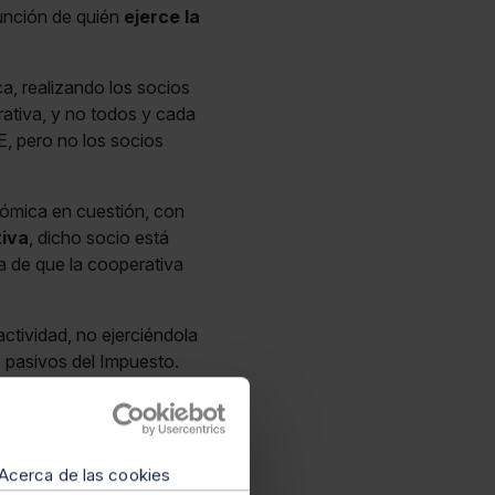
función de quién
ejerce la
a, realizando los socios
rativa, y no todos y cada
E, pero no los socios
nómica en cuestión, con
iva
, dicho socio está
ia de que la cooperativa
 actividad, no ejerciéndola
s pasivos del Impuesto.
o, por tanto, sujetos
as físicas (
LH
Acerca de las cookies