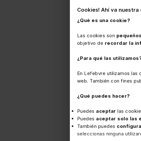
Obligaciones f
Cookies! Ahí va nuestra 
Debe diferenciarse segú
¿Qué es una cookie?
a)
Si es la
cooperativa
Las cookies son
pequeños
1. No le resulta aplicab
objetivo de
recordar la in
las rúbricas correspondi
alta, variación o baja e
¿Para qué las utilizamos
2. Si le es de aplicació
En Lefebvre utilizamos las
través de las correspond
web. También con fines publ
Profesionales y Retene
¿Qué puedes hacer?
b)
Si son los socios
coo
que deben comunicar a la
Puedes
aceptar
las cooki
alta, variación o baja 
Puedes
aceptar solo las
DGT CV 22-3-21V066
También puedes
configur
seleccionas ninguna utiliza