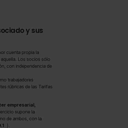
sociado y sus
or cuenta propia la
 aquella. Los socios sólo
ión, con independencia de
omo trabajadores
es rúbricas de las Tarifas
er empresarial,
jercicio supone la
no de ambos, con la
.1
).