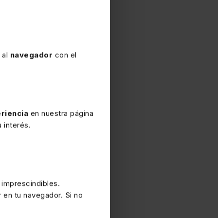
 al
navegador
con el
matrícula del Impuesto en
ón de la declaración de
nistración tributaria, a
riencia
en nuestra página
 Censo de Empresarios,
 interés.
xentos del mismo, por lo
eclaraciones censales, su
elo 036 o modelo 037).
 imprescindibles.
r en tu navegador. Si no