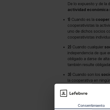
De lo expuesto y de la d
actividad económica
1)
Cuando es la
cooper
cooperativistas la activ
uno de dichos socios coo
cooperativistas individu
2)
Cuando cualquier
so
independencia de que en
obligado a darse de alta
también resulte obligada 
3)
Cuando son los
soci
la cooperativa en ningú
En caso de que los socio
pasivos del impuesto, le
art.82.1.c
).
Consentimiento