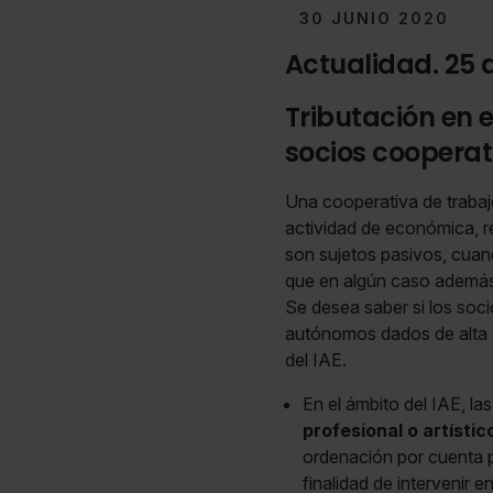
30 JUNIO 2020
Actualidad. 25 
Tributación en 
socios cooperat
Una cooperativa de trabaj
actividad de económica, re
son sujetos pasivos, cuan
que en algún caso además 
Se desea saber si los soc
autónomos dados de alta e
del IAE.
En el ámbito del IAE, la
profesional o artístic
ordenación por cuenta 
finalidad de intervenir e