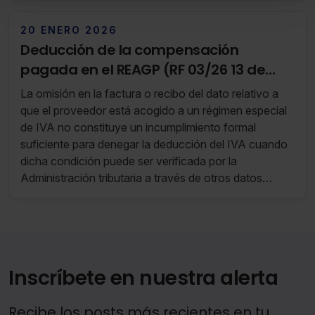
todas las cookies excepto aquellas imprescindibles.
También puedes
configurar
las cookies y seleccionar
20 ENERO 2026
solo aquellas que quieras permitir en tu navegador. Si
Deducción de la compensación
no seleccionas ninguna utilizaremos las que sean
pagada en el REAGP (RF 03/26 13 de
indispensables para la navegación.
Enero de 2026 al 19 de Enero de 2026)
La omisión en la factura o recibo del dato relativo a
Saber más acerca de las cookies
que el proveedor está acogido a un régimen especial
de IVA no constituye un incumplimiento formal
suficiente para denegar la deducción del IVA cuando
dicha condición puede ser verificada por la
Administración tributaria a través de otros datos
contenidos en la factura, el libro registro y sus propias
bases de datos, siempre que el proveedor esté
perfectamente identificado.
Inscríbete en nuestra alerta
Recibe los posts más recientes en tu