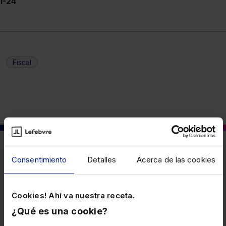
1-24
Fiscal
También puede interesarte
Consentimiento
Detalles
Acerca de las cookies
23 JUNIO 2026
Cookies! Ahí va nuestra receta.
Novedades en los modelos 210 y 296
¿Qué es una cookie?
del IRNR