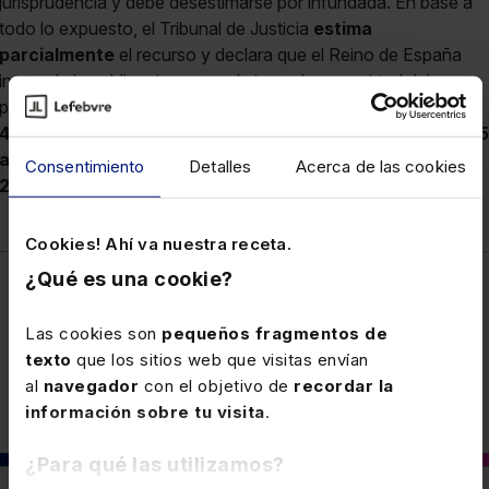
jurisprudencia y debe desestimarse por infundada. En base a
todo lo expuesto, el Tribunal de Justicia
estima
parcialmente
el recurso y declara que el Reino de España
incumple las obligaciones que le incumben en virtud del
principio de efectividad al adoptar y mantener en vigor la
L
40/2015 art.32.3 a 6 y art.34.1, párrafo 2º
y la
L 39/2015
art.67.1, párrafo 3º
.
TJUE 28-6-22, C-278/20EDJ
Consentimiento
Detalles
Acerca de las cookies
2022/610013
Cookies! Ahí va nuestra receta.
¿Qué es una cookie?
Fiscal
Las cookies son
pequeños fragmentos de
texto
que los sitios web que visitas envían
al
navegador
con el objetivo de
recordar la
información sobre tu visita
.
¿Para qué las utilizamos?