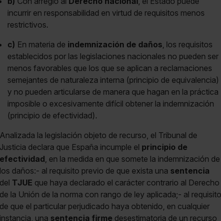
b)
Con arreglo al
Derecho nacional
, el Estado puede
incurrir en responsabilidad en virtud de requisitos menos
restrictivos.
c)
En materia de
indemnización de daños
, los requisitos
establecidos por las legislaciones nacionales no pueden ser
menos favorables que los que se aplican a reclamaciones
semejantes de naturaleza interna (principio de equivalencia)
y no pueden articularse de manera que hagan en la práctica
imposible o excesivamente difícil obtener la indemnización
(principio de efectividad).
Analizada la legislación objeto de recurso, el Tribunal de
Justicia declara que España incumple el
principio de
efectividad
, en la medida en que somete la indemnización de
los daños:- al requisito previo de que exista una
sentencia
del
TJUE
que haya declarado el carácter contrario al Derecho
de la Unión de la norma con rango de ley aplicada;- al requisit
de que el particular perjudicado haya obtenido, en cualquier
instancia, una
sentencia firme
desestimatoria de un recurso