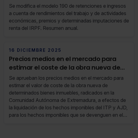
premios e imputaciones de renta en el
Se modifica el modelo 190 de retenciones e ingresos
IRPF de Araba
a cuenta de rendimientos del trabajo y de actividades
económicas, premios y determinadas imputaciones de
renta del IRPF. Resumen anual.
16 DICIEMBRE 2025
Precios medios en el mercado para
estimar el coste de la obra nueva de
determinados inmuebles en
Se aprueban los precios medios en el mercado para
Extremadura
estimar el valor de coste de la obra nueva de
determinados bienes inmuebles, radicados en la
Comunidad Autónoma de Extremadura, a efectos de
la liquidación de los hechos imponibles del ITP y AJD,
para los hechos imponibles que se devenguen en el
año 2026, así como las reglas para su aplicación y la
metodología para su obtención.