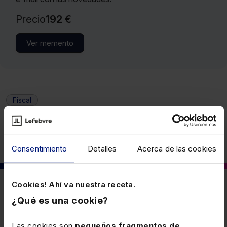
Precio
192 €
Ver memento
Fiscal
Consentimiento
Detalles
Acerca de las cookies
Cookies! Ahí va nuestra receta.
También puede interesarte
¿Qué es una cookie?
Las cookies son
pequeños fragmentos de