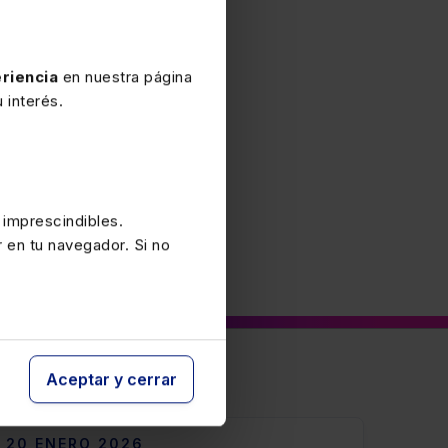
 18/2022EDL 2022/37833
isp.trans.única,
riencia
en nuestra página
 interés.
 imprescindibles.
r en tu navegador. Si no
Aceptar y cerrar
20 ENERO 2026