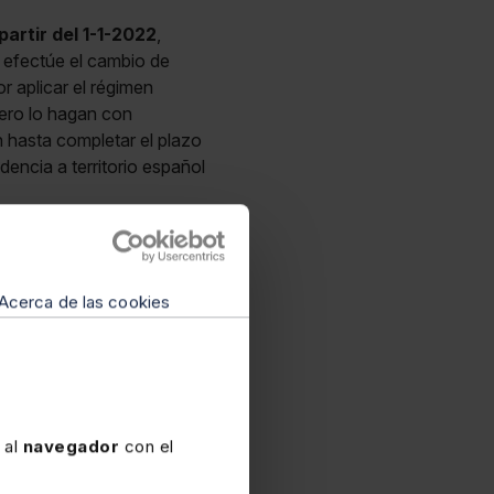
partir del 1-1-2022
,
e efectúe el cambio de
r aplicar el régimen
pero lo hagan con
n hasta completar el plazo
dencia a territorio español
a autoliquidación
de que pueda modificar la
Acerca de las cookies
e se determina que
en su redacción vigente
que, a 1-1-2022 no haya
l para personas
 1 de enero de 2022,
 al
navegador
con el
s impositivos siguientes a
 para aplicar el régimen.