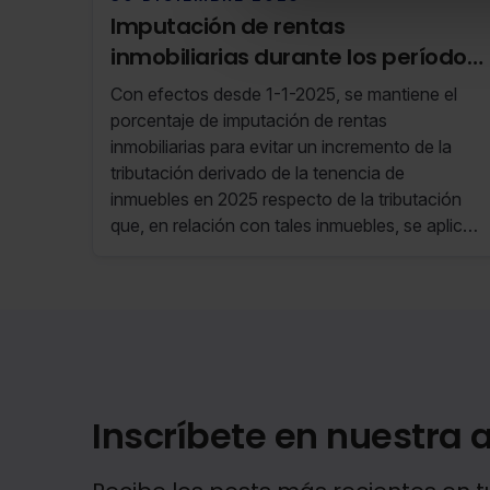
Imputación de rentas
inmobiliarias durante los períodos
impositivos 2023, 2024 y 2025 (RF
Con efectos desde 1-1-2025, se mantiene el
52/25 23 de Diciembre de 2025 al
porcentaje de imputación de rentas
29 de Diciembre de 2025)
inmobiliarias para evitar un incremento de la
tributación derivado de la tenencia de
inmuebles en 2025 respecto de la tributación
que, en relación con tales inmuebles, se aplicó
en 2024.
Inscríbete en nuestra a