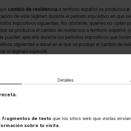
cuyo
cambio de residencia
a territorio español se produzca
a 
icación de este régimen durante el período impositivo en que s
ríodos impositivos siguientes. No obstante, quienes no opten po
 que se produzca el cambio de residencia a territorio español, 
te pueden aplicarlo durante los periodos impositivos que reste
itivos siguientes a aquel en el que se produjo el cambio de resi
icar el régimen especial.
cación de este régimen especial se debe ejercitar al
presentar l
no de los ejercicios en los que desee aplicarlo, sin perjuicio 
Detalles
ce un
régimen transitorio
para las personas desplazadas dond
cando este régimen especial (
NF Gipuzkoa 3/2014 art.56 bis
receta.
gimen que regule la tributación en circunstancias análogas, y 
uración del mismo, pueden optar por aplicar el régimen especia
a
NF Gipuzkoa 3/2014 art.56 bis
, en su redacción vigente a
 fragmentos de texto
que los sitios web que visitas envían
ositivos que resten hasta completar el plazo de los 10 periodo
formación sobre tu visita
.
ca el cambio de residencia a territorio español que les habilite