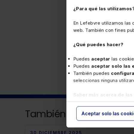
DF Gipuzkoa 33/2014 Títu
¿Para qué las utilizamos
art.1.Uno a Seis y Diez
BOTHG 28-11-22
En Lefebvre utilizamos las
web. También con fines publ
¿Qué puedes hacer?
Fiscal
Puedes
aceptar
las cooki
Puedes
aceptar solo las
También puedes
configur
seleccionas ninguna utiliza
Saber más acerca de las
También puede interesa
Aceptar solo las cook
30 DICIEMBRE 2025