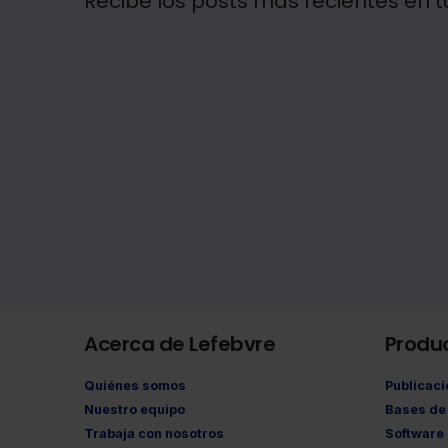
Recibe los posts más recientes en t
Acerca de Lefebvre
Produ
Quiénes somos
Publicac
Nuestro equipo
Bases de 
Trabaja con nosotros
Software