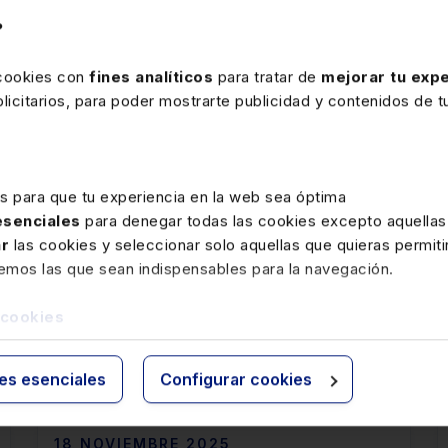
lo I, art.1.2, 2.1.a y c, 3 y 101.1.c redacc DF Gipuzkoa
?
, BOTHG 28-11-22;
DF Gipuzkoa 18/2022EDL 2022/37833 d
 cookies con
fines analíticos
para tratar de
mejorar tu expe
icitarios, para poder mostrarte publicidad y contenidos de tu
es para que tu experiencia en la web sea óptima
 esenciales
para denegar todas las cookies excepto aquellas
ar
las cookies y seleccionar solo aquellas que quieras permiti
remos las que sean indispensables para la navegación.
 cookies
rte
ies esenciales
Configurar cookies
18 NOVIEMBRE 2025