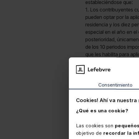
estableciéndose que:
1. Los contribuyentes 
pueden optar por la apl
residencia y los diez pe
especial en el año en el
posterioridad, únicamen
de los 10 periodos impos
que les habilita para apl
2. La opción por la apli
correspondiente a cada u
opción ejercitada.
Consentimiento
Finalmente, se estable
aquellos que estén apli
Cookies! Ahí va nuestra 
a 31-12-2021), u otro ré
¿Qué es una cookie?
agotado el período de d
desplazadas regulado l
Las cookies son
pequeños
durante los periodos imp
objetivo de
recordar la in
aquel en el que se produz