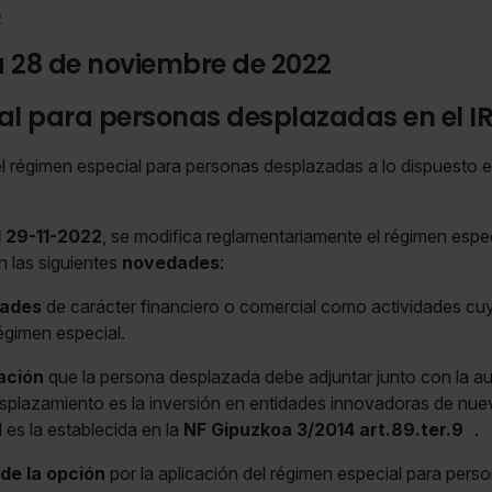
2
a 28 de noviembre de 2022
l para personas desplazadas en el I
el régimen especial para personas desplazadas a lo dispuesto 
l 29-11-2022
, se modifica reglamentariamente el régimen espe
 las siguientes
novedades
:
dades
de carácter financiero o comercial como actividades cu
régimen especial.
ación
que la persona desplazada debe adjuntar junto con la au
splazamiento es la inversión en entidades innovadoras de nuev
 es la establecida en la
NF Gipuzkoa 3/2014 art.89.ter.9
.
 de la opción
por la aplicación del régimen especial para per