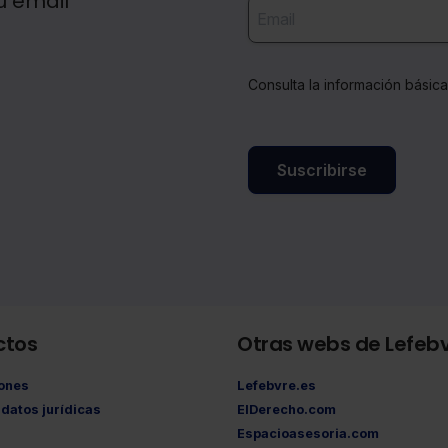
u email
Consulta la información básic
Suscribirse
ctos
Otras webs de Lefeb
iones
Lefebvre.es
datos jurídicas
ElDerecho.com
Espacioasesoria.com