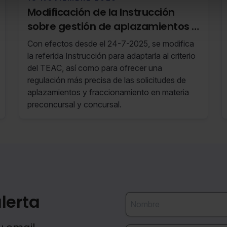
Modificación de la Instrucción
sobre gestión de aplazamientos y
fraccionamientos de pago (RF
Con efectos desde el 24-7-2025, se modifica
46/25 11 de Noviembre de 2025 al
la referida Instrucción para adaptarla al criterio
17 de Noviembre de 2025)
del TEAC, así como para ofrecer una
regulación más precisa de las solicitudes de
aplazamientos y fraccionamiento en materia
preconcursal y concursal.
lerta