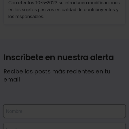
(RF 19/23 09 de Mayo de 2023 al 15 de
Con efectos 10-5-2023 se introducen modificaciones
Mayo de 2023)
en los sujetos pasivos en calidad de contribuyentes y
los responsables.
Inscríbete en nuestra alerta
Recibe los posts más recientes en tu
email