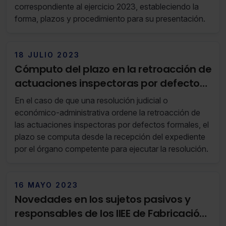
correspondiente al ejercicio 2023, estableciendo la
forma, plazos y procedimiento para su presentación.
18 JULIO 2023
Cómputo del plazo en la retroacción de
actuaciones inspectoras por defectos
formales (RF 28/23 11 de Julio de 2023 al
En el caso de que una resolución judicial o
17 de Julio de 2023)
económico-administrativa ordene la retroacción de
las actuaciones inspectoras por defectos formales, el
plazo se computa desde la recepción del expediente
por el órgano competente para ejecutar la resolución.
16 MAYO 2023
Novedades en los sujetos pasivos y
responsables de los IIEE de Fabricación