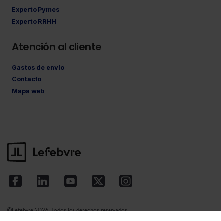
Experto Pymes
Experto RRHH
Atención al cliente
Gastos de envío
Contacto
Mapa web
©Lefebvre
2026. Todos los derechos reservados.
Aviso legal
·
Política de privacidad
·
Política