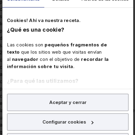
previas a 1-1-1979) basándose en la resolución del TEAC unif
criterio 5-7-17EDD 2017/142896. Es decir, esta primera
solicitud de rectificación de autoliquidación y, por tanto, la
Cookies! Ahí va nuestra receta.
liquidación provisional firme en la que derivó, abordaba la
¿Qué es una cookie?
posible reducción en base imponible derivada de la aplicación
de la LIRPF disp.trans.2ª referida a toda la pensión de
Las cookies son
pequeños fragmentos de
jubilación derivada de las aportaciones realizadas hasta 1978.
texto
que los sitios web que visitas envían
2. Sin embargo, en la segunda solicitud de rectificación el
al
navegador
con el objetivo de
recordar la
contribuyente se refiere solo a la parte de la pensión
información sobre tu visita
.
correspondiente a aportaciones previas a 1-1-1967,
apartándose de la aplicación de la LIRPF disp.trans.2ª, que
¿Para qué las utilizamos?
considera no aplicable al entender que dicha parte de la
pensión no es rendimiento del trabajo, debiendo por tal razón,
conforme al TEAC unif criterio 1-7-20EDD 2020/20004,
En Lefebvre utilizamos las cookies con
fines
Aceptar y cerrar
excluirse como rendimiento del trabajo el 100% de la parte de
analíticos
para tratar de
mejorar tu experiencia
en
la pensión correspondiente a tales aportaciones (se trataría de
nuestra página web. También con fines publicitarios,
una errónea calificación de la renta). Por tanto, estaríamos
para poder mostrarte publicidad y contenidos de tu
Configurar cookies
ante un distinto elemento de la obligación tributaria, ya que lo
interés.
que el contribuyente solicitó en la primera solicitud de