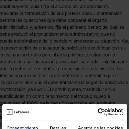
contribuyente, quien fija el alcance del procedimiento
mediante la formulación de sus pretensiones. La pretensión
delimita las cuestiones que debe ponderar el órgano
administrativo y, al tiempo, fija el perímetro dentro del cual se
debe producir el pronunciamiento administrativo, que no
puede extralimitarse de lo pedido ni empeorar su situación. Así
la presentación de una segunda solicitud de rectificación tras
la estimación total o parcial de la primera solicitud con la
práctica de una liquidación provisional, será admisible siempre
que la pretensión en ambos procedimientos sea distinta. La
traslación de lo anterior al presente caso determina que el
TEAC considere que sí debe tramitarse la segunda solicitud de
rectificación, ya que:1. El contribuyente, tras incluir en la
autoliquidación como rendimiento del trabajo sujeto a
gravamen el 100% de la pensión percibida, en la primera
solicitud de rectificación solicitó reducir el rendimiento del
trabajo sujeto a imposición en una cuantía específica (el 25%
de la parte de la pensión correspondiente a las aportaciones
Consentimiento
Detalles
Acerca de las cookies