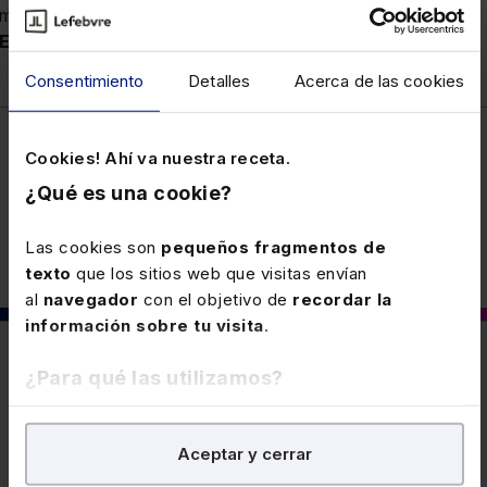
materializa el
relevo en la empresa familiar
.
TS 31-10-24,
EDJ 734929
Consentimiento
Detalles
Acerca de las cookies
Cookies! Ahí va nuestra receta.
Fiscal
¿Qué es una cookie?
Las cookies son
pequeños fragmentos de
texto
que los sitios web que visitas envían
al
navegador
con el objetivo de
recordar la
información sobre tu visita
.
También puede interesarte
¿Para qué las utilizamos?
En Lefebvre utilizamos las cookies con
fines
24 SEPTIEMBRE 2024
Aceptar y cerrar
analíticos
para tratar de
mejorar tu experiencia
en
Modalidad de tributación de cónyuges
nuestra página web. También con fines publicitarios,