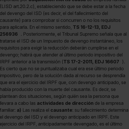
(LISD art.20.2.c), estableciendo que se debe estar a la fecha
del devengo del ISD (es decir, el del fallecimiento del
causante) para comprobar si concurren o no los requisitos
para aplicarla. En el mismo sentido,
TS 16-12-13, EDJ
256936
. Posteriormente, el Tribunal Supremo señala que al
tratarse el ISD de un Impuesto de devengo instantáneo, los
requisitos para exigir la reducción deberán cumplirse en el
devengo; habrá que atender al último periodo impositivo del
IRPF anterior a la transmisión (
TS 17-2-2011, EDJ 16607
).
Es cierto que no se puntualizaba cual era ese último periodo
impositivo, pero de la solución dada al recurso se desprendía
que era el ejercicio del IRPF que, con devengo anticipado, se
había producido con la muerte del causante. Es decir, se
plantean dos situaciones, según quién sea la persona que
llevara a cabo las
actividades de dirección
de la empresa
familiar:
a)
Las realiza el
causante
: su fallecimiento determina
el devengo del ISD y el devengo anticipado en IRPF. Este
ejercicio del IRPF, anticipadamente devengado, es el último