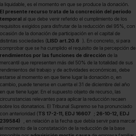
la liquidable, es el momento en que se produce la donación.
El presente recurso trata de la concreción del
periodo
temporal
al que debe venir referido el cumplimiento de los
requisitos exigidos para disfrutar de la reducción del 95%, con
ocasión de la donación de participación en el capital de
distintas sociedades (
LISD art.20.6
). En concreto, si para
comprobar que se ha cumplido el requisito de la percepción de
rendimientos por las funciones de dirección
de la
mercantil que representen más del 50% de la totalidad de sus
rendimientos del trabajo y de actividades económicas, debe
estarse al momento en que tiene lugar la donación o, en
cambio, puede tenerse en cuenta el 31 de diciembre del año
en que tiene lugar. En el supuesto objeto de recurso, las
circunstancias relevantes para aplicar la reducción recaen
sobre los donatarios. El Tribunal Supremo se ha pronunciado
con anterioridad (
TS 17-2-11, EDJ 16607
;
26-10-12, EDJ
239584)
, en relación a la fecha que debía servir para marcar
el momento de la constatación de la reducción de la base
imponible por
adquisición mortis causa
de empresa familiar