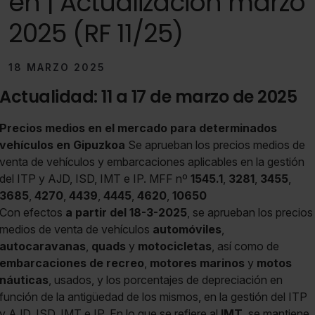
en | Actualización marzo
2025 (RF 11/25)
18 MARZO 2025
Actualidad: 11 a 17 de marzo de 2025
Precios medios en el mercado para determinados
vehículos en Gipuzkoa
Se aprueban los precios medios de
venta de vehículos y embarcaciones aplicables en la gestión
del ITP y AJD, ISD, IMT e IP. MFF nº
1545.1
,
3281
,
3455
,
3685
,
4270
,
4439
,
4445
,
4620
,
10650
Con efectos
a partir del 18-3-2025
, se aprueban los precios
medios de venta de vehículos
automóviles
,
autocaravanas
,
quads
y
motocicletas
, así como de
embarcaciones de recreo
,
motores marinos
y
motos
náuticas
, usados, y los porcentajes de depreciación en
función de la antigüedad de los mismos, en la gestión del ITP
y AJD, ISD, IMT e IP. En lo que se refiere al
IMT
, se mantiene,