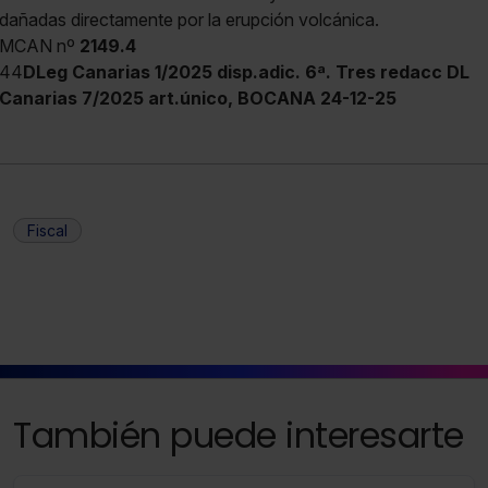
dañadas directamente por la erupción volcánica.
MCAN nº
2149.4
44
DLeg Canarias 1/2025 disp.adic. 6ª. Tres redacc DL
Canarias 7/2025 art.único, BOCANA 24-12-25
Fiscal
También puede interesarte