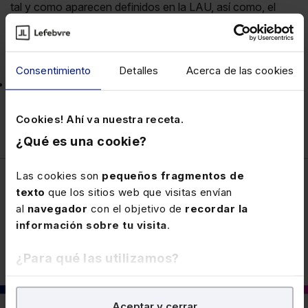
tal y como aparecen definidos en la LAU, así como, el
subarriendo parcial de vivienda a que se refiere la
LAU
art.8
y el derecho de aprovechamiento por turno de
bienes inmuebles.
Consentimiento
Detalles
Acerca de las cookies
Se consideran
intermediarios
todas las personas o
entidades que presten el servicio de intermediación entre
cedente y cesionario, ya sea a título oneroso o gratuito.
Cookies! Ahí va nuestra receta.
¿Qué es una cookie?
Las cookies son
pequeños fragmentos de
texto
que los sitios web que visitas envían
Fiscal
al
navegador
con el objetivo de
recordar la
información sobre tu visita
.
¿Para qué las utilizamos?
En Lefebvre utilizamos las cookies con
fines
Aceptar y cerrar