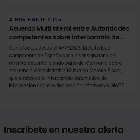
4 NOVIEMBRE 2025
Acuerdo Multilateral entre Autoridades
competentes sobre intercambio de
información GloBE (RF 44/25 28 de
Con efectos desde el 4-7-2025, la Autoridad
Octubre de 2025 al 03 de Noviembre de
competente de España pasa a ser signataria del
2025)
referido acuerdo, siendo parte del Convenio sobre
Asistencia Administrativa Mutua en Materia Fiscal,
que establece el intercambio automático de
información sobre la declaración informativa GloBE
del grupo de empresas multinacionales recibida de la
matriz última o de una declarante designada ubicadas
en su Jurisdicción que sea pertinente para esas
Jurisdicciones.
Inscríbete en nuestra alerta