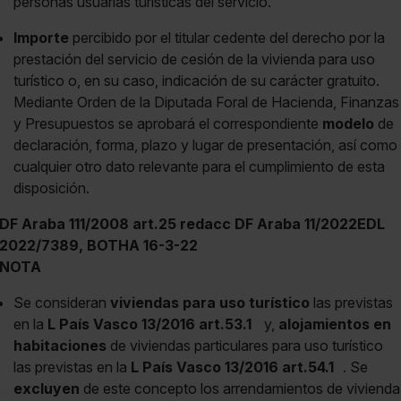
personas usuarias turísticas del servicio.
Importe
percibido por el titular cedente del derecho por la
prestación del servicio de cesión de la vivienda para uso
turístico o, en su caso, indicación de su carácter gratuito.
Mediante Orden de la Diputada Foral de Hacienda, Finanzas
y Presupuestos se aprobará el correspondiente
modelo
de
declaración, forma, plazo y lugar de presentación, así como
cualquier otro dato relevante para el cumplimiento de esta
disposición.
DF Araba 111/2008 art.25 redacc DF Araba 11/2022EDL
2022/7389, BOTHA 16-3-22
NOTA
Se consideran
viviendas para uso turístico
las previstas
en la
L País Vasco 13/2016 art.53.1
y,
alojamientos en
habitaciones
de viviendas particulares para uso turístico
las previstas en la
L País Vasco 13/2016 art.54.1
. Se
excluyen
de este concepto los arrendamientos de vivienda