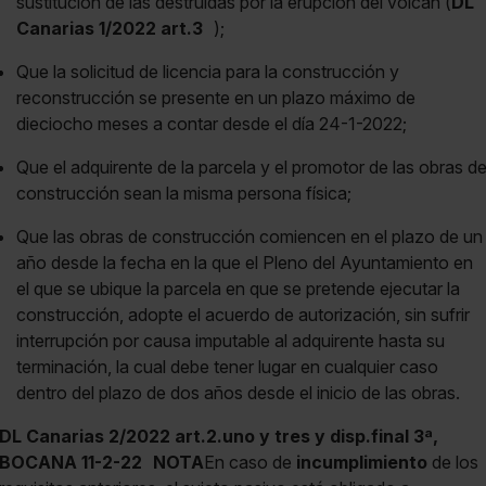
sustitución de las destruidas por la erupción del volcán (
DL
Canarias 1/2022 art.3
);
Que la solicitud de licencia para la construcción y
reconstrucción se presente en un plazo máximo de
dieciocho meses a contar desde el día 24-1-2022;
Que el adquirente de la parcela y el promotor de las obras d
construcción sean la misma persona física;
Que las obras de construcción comiencen en el plazo de un
año desde la fecha en la que el Pleno del Ayuntamiento en
el que se ubique la parcela en que se pretende ejecutar la
construcción, adopte el acuerdo de autorización, sin sufrir
interrupción por causa imputable al adquirente hasta su
terminación, la cual debe tener lugar en cualquier caso
dentro del plazo de dos años desde el inicio de las obras.
DL Canarias 2/2022 art.2.uno y tres y disp.final 3ª,
BOCANA 11-2-22
NOTA
En caso de
incumplimiento
de los