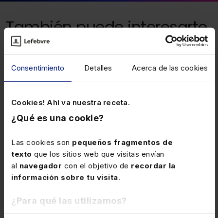
También puede interesarte
28 ABRIL 2026
Consentimiento
Detalles
Acerca de las cookies
Nueva regulación de la estructura
orgánica del Departamento de
Hacienda, Interior y Administración
Con efectos desde el 4-4-2026, se aprueba una
Cookies! Ahí va nuestra receta.
Pública de la Comunidad Autónoma de
nueva regulación del referido departamento, al que se
¿Qué es una cookie?
Aragón
le asignan las competencias que tenía atribuidas
anteriormente excepto las ejercidas por las
Las cookies son
pequeños fragmentos de
Delegaciones Territoriales y Oficinas Delegadas. Con
texto
que los sitios web que visitas envían
los efectos referidos, se deroga el D Aragón 12-7-24,
al
navegador
con el objetivo de
recordar la
que regulaba esta misma materia.
información sobre tu visita
.
14 ABRIL 2026
¿Para qué las utilizamos?
Medidas en el IS de Araba ante la crisis