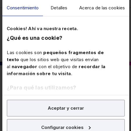
Consentimiento
Detalles
Acerca de las cookies
Fiscal
Cookies! Ahí va nuestra receta.
¿Qué es una cookie?
Las cookies son
pequeños fragmentos de
texto
que los sitios web que visitas envían
al
navegador
con el objetivo de
recordar la
información sobre tu visita
.
También puede interesarte
¿Para qué las utilizamos?
30 JUNIO 2026
En Lefebvre utilizamos las cookies con
fines
Novedades en las obligaciones de
Aceptar y cerrar
analíticos
para tratar de
mejorar tu experiencia
en
información en Bizkaia
nuestra página web. También con fines publicitarios,
para poder mostrarte publicidad y contenidos de tu
Se introducen novedades en las obligaciones de
Configurar cookies
interés.