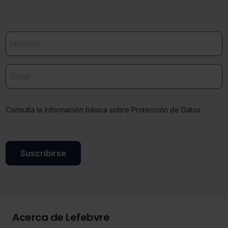
También puedes
configurar
las cookies y seleccionar
solo aquellas que quieras permitir en tu navegador. Si
no seleccionas ninguna utilizaremos las que sean
indispensables para la navegación.
Saber más acerca de las cookies
Consulta la información básica sobre Protección de Datos
Suscribirse
Acerca de Lefebvre