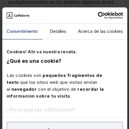
productos incluidos en los ámbitos objetivos de los
Impuestos sobre el Alcohol y Bebidas Derivadas o
sobre Hidrocarburos.
Consentimiento
Detalles
Acerca de las cookies
23 DICIEMBRE 2025
Plazo de renuncia y revocación del
método de estimación objetiva del IRPF
Cookies! Ahí va nuestra receta.
¿Qué es una cookie?
Para el año 2026, el plazo de renuncia al método de
estimación objetiva (RIRPF art.33.1.a) así como su
Las cookies son
pequeños fragmentos de
revocación, es desde el 25-12-2025 hasta el 31-1-
texto
que los sitios web que visitas envían
2026.
al
navegador
con el objetivo de
recordar la
información sobre tu visita
.
¿Para qué las utilizamos?
Inscríbete en nuestra alerta
En Lefebvre utilizamos las cookies con
fines