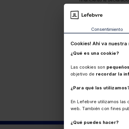
289
OF Bizkaia 632/20
b)
La relación de países 
refiere el
RD 1021/2015 
Consentimiento
Estos anexos se modifican 
intercambio de informa
Cookies! Ahí va nuestra 
ejercicio 2025.
OF Bizkaia
¿Qué es una cookie?
Las cookies son
pequeños
objetivo de
recordar la in
Fiscal
¿Para qué las utilizamos
En Lefebvre utilizamos las
web. También con fines publ
¿Qué puedes hacer?