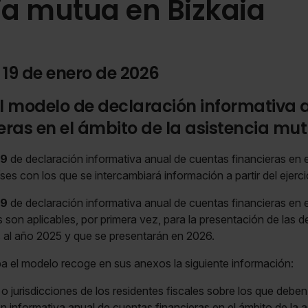
ia mutua en Bizkaia
 19 de enero de 2026
l modelo de declaración informativa 
eras en el ámbito de la asistencia mut
89
de declaración informativa anual de cuentas financieras en e
aíses con los que se intercambiará información a partir del eje
89
de declaración informativa anual de cuentas financieras en e
son aplicables, por primera vez, para la presentación de las d
 al año 2025 y que se presentarán en 2026.
a el modelo recoge en sus anexos la siguiente información:
o jurisdicciones de los residentes fiscales sobre los que deben 
ón informativa anual de cuentas financieras en el ámbito de la