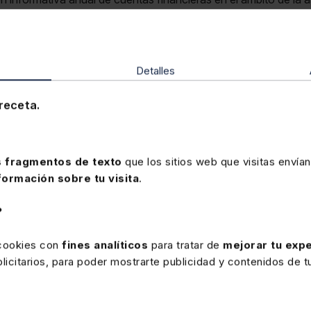
17 anexo I
.
o jurisdicciones que tienen la consideración de «Jurisdicción p
anexo.Sección VIII apartado D.4
OF Bizkaia 632/2017 an
Detalles
para actualizar su contenido a la situación actual de los
país
ción
, incluyendo así a los países con los que se intercambiará i
receta.
 632/2017 anexo I y II redacc OF Bizkaia 670/2025 art.ú
 fragmentos de texto
que los sitios web que visitas envían
formación sobre tu visita
.
?
 cookies con
fines analíticos
para tratar de
mejorar tu expe
icitarios, para poder mostrarte publicidad y contenidos de tu