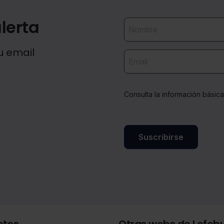
lerta
u email
Consulta la información básic
Suscribirse
ctos
Otras webs de Lefeb