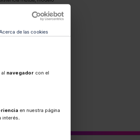
articipante» a que se
exo II
.
Acerca de las cookies
es comprometidos al
nformación a partir del
nico, BOTHB 15-1-26
 al
navegador
con el
riencia
en nuestra página
 interés.