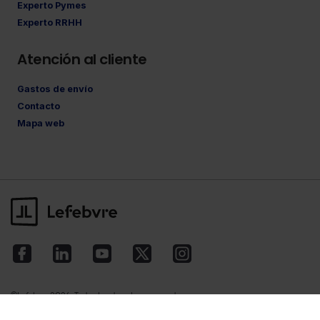
Experto Pymes
Experto RRHH
Atención al cliente
Gastos de envío
Contacto
Mapa web
©Lefebvre
2026. Todos los derechos reservados.
Aviso legal
·
Política de privacidad
·
Política