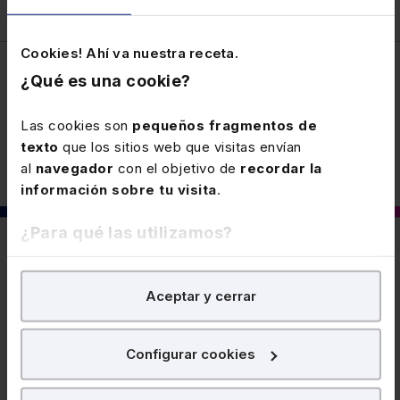
Cookies! Ahí va nuestra receta.
¿Qué es una cookie?
Fiscal
Las cookies son
pequeños fragmentos de
texto
que los sitios web que visitas envían
al
navegador
con el objetivo de
recordar la
información sobre tu visita
.
¿Para qué las utilizamos?
También puede interesarte
En Lefebvre utilizamos las cookies con
fines
Aceptar y cerrar
analíticos
para tratar de
mejorar tu experiencia
en
nuestra página web. También con fines publicitarios,
17 FEBRERO 2026
para poder mostrarte publicidad y contenidos de tu
Precios medios en el mercado para
Configurar cookies
interés.
determinados vehículos en Bizkaia