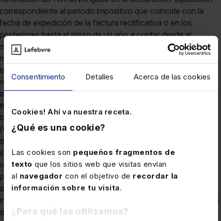
correspondiente al período impositivo que coincide con la
fecha de expedición de la factura rectificativa o en los
posteriores hasta el plazo de un año a contar desde el
momento de la fecha de la realización del reembolso.5.º La
modificación de la base imponible a efectuar por el fabricante
tampoco conlleva la modificación de las deducciones
Consentimiento
Detalles
Acerca de las cookies
realizadas por el distribuidor por lo que no deberá incluirse
dicha operación en la declaración anual de operaciones con
terceros (modelo 347).6.º Cuando el adquirente final de los
Cookies! Ahí va nuestra receta.
bienes sea un empresario o profesional actuando como tal, el
¿Qué es una cookie?
IVA deducible en su adquisición no coincidirá con el importe
del Impuesto devengado consignado en la factura de venta,
Las cookies son
pequeños fragmentos de
sino que deberá ser minorado por el destinatario en el importe
texto
que los sitios web que visitas envían
resultante de multiplicar la parte de la base imponible abonada
al
navegador
con el objetivo de
recordar la
por el fabricante al adquirente, por el 21%, para que su
información sobre tu visita
.
deducción resulte equivalente al Impuesto efectivamente
ingresado en las fases anteriores del proceso de producción y
¿Para qué las utilizamos?
distribución de los referidos bienes.Por último, en relación con