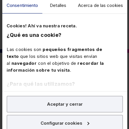
Consentimiento
Detalles
Acerca de las cookies
Fiscal
Cookies! Ahí va nuestra receta.
¿Qué es una cookie?
Las cookies son
pequeños fragmentos de
texto
que los sitios web que visitas envían
al
navegador
con el objetivo de
recordar la
También puede interesarte
información sobre tu visita
.
¿Para qué las utilizamos?
26 MAYO 2026
Modificación del plazo de domiciliación
En Lefebvre utilizamos las cookies con
fines
de la primera autoliquidación
Aceptar y cerrar
analíticos
para tratar de
mejorar tu experiencia
en
Para los contribuyentes cuyo período de transición
nuestra página web. También con fines publicitarios,
finalice el 31 de diciembre, se amplía el plazo de
para poder mostrarte publicidad y contenidos de tu
Configurar cookies
presentación hasta el 22-7-2026.
interés.