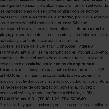
pero que la exención solo alcanzaba a la fracción del valor de
las participaciones que se correspondían con los activos
necesarios para el ejercicio de la actividad, por lo que excluyó
los importes contabilizados en la
cuenta 541
, que
correspondían a valores representativos de
deuda a corto
plazo
, por ser elementos no necesarios para el ejercicio de la
actividad y, por tanto, no afectos a la misma.
Sobre el alcance de la
LIP art.4.Ocho.dos
y del
RD
1704/1999 art.6.3
, se ha pronunciado el Tribunal Supremo,
estableciendo que el hecho de que una parte del valor de la
entidad esté constituido por la
cesión de capitales a
terceros
no es obstáculo para aplicar la exención de la
LIP
art.4.Ocho
, siempre que se acredite la
afectación
a los
fines de la actividad económica de la sociedad, en concreto a
las necesidades de capitalización, solvencia, liquidez o
acceso al crédito, siendo conforme a dicha ley el
RD
1704/1999 art.6.3
(
TS 10-1-22, EDJ 500649
).
Por tanto, hay que examinar si, en este caso, está acreditado