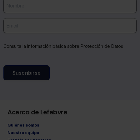
no seleccionas ninguna utilizaremos las que sean
indispensables para la navegación.
Saber más acerca de las cookies
Consulta la información básica sobre Protección de Datos
Suscribirse
Acerca de Lefebvre
Quiénes somos
Nuestro equipo