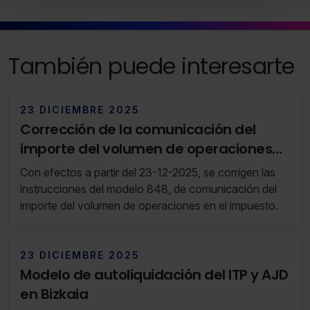
todas las cookies excepto aquellas imprescindibles.
También puedes
configurar
las cookies y seleccionar
solo aquellas que quieras permitir en tu navegador. Si
También puede interesarte
no seleccionas ninguna utilizaremos las que sean
indispensables para la navegación.
23 DICIEMBRE 2025
Saber más acerca de las cookies
Corrección de la comunicación del
importe del volumen de operaciones
del IAE en Araba (RF 51/25 16 de
Con efectos a partir del 23-12-2025, se corrigen las
Diciembre de 2025 al 22 de Diciembre
instrucciones del modelo 848, de comunicación del
de 2025)
importe del volumen de operaciones en el impuesto.
23 DICIEMBRE 2025
Modelo de autoliquidación del ITP y AJD
en Bizkaia