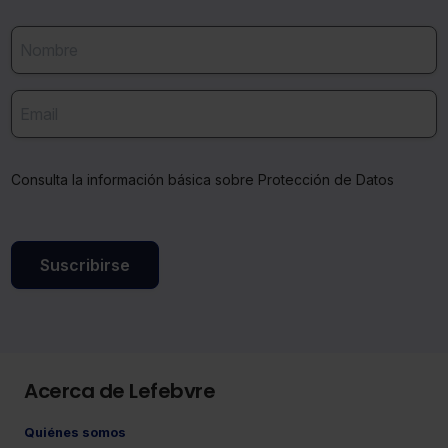
solo aquellas que quieras permitir en tu navegador. Si
no seleccionas ninguna utilizaremos las que sean
indispensables para la navegación.
Saber más acerca de las cookies
Consulta la información básica sobre Protección de Datos
Suscribirse
Acerca de Lefebvre
Quiénes somos