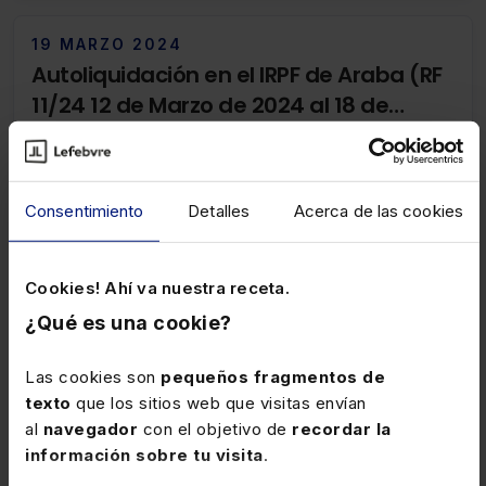
19 MARZO 2024
Autoliquidación en el IRPF de Araba (RF
11/24 12 de Marzo de 2024 al 18 de
Marzo de 2024)
Se aprueban las modalidades, los plazos para la
presentación y pago de las declaraciones del IRPF
para el ejercicio 2023.
Consentimiento
Detalles
Acerca de las cookies
20 ENERO 2026
Cookies! Ahí va nuestra receta.
Posibilidad de requerir el informe de
¿Qué es una cookie?
una due diligence
La Administración tributaria puede requerir la
Las cookies son
pequeños fragmentos de
aportación de los informes de due diligence sin
texto
que los sitios web que visitas envían
necesidad de justificar expresamente la trascendencia
al
navegador
con el objetivo de
recordar la
tributaria de la información solicitada, pues de dicho
información sobre tu visita
.
documento se deduce la trascendencia tributaria de