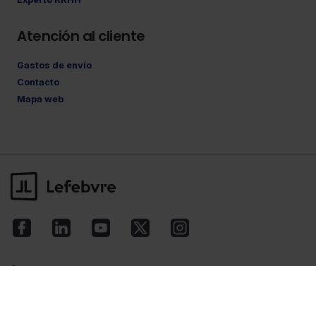
Atención al cliente
Gastos de envío
Contacto
Mapa web
©Lefebvre
2026. Todos los derechos reservados.
Aviso legal
·
Política de privacidad
·
Política
de cookies
·
Condiciones de contratación