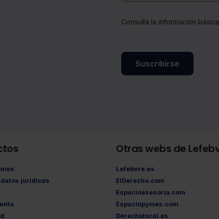
Consulta la información básic
Suscribirse
ctos
Otras webs de Lefeb
iones
Lefebvre.es
datos jurídicas
ElDerecho.com
Espacioasesoria.com
ento
Espaciopymes.com
ad
Derecholocal.es