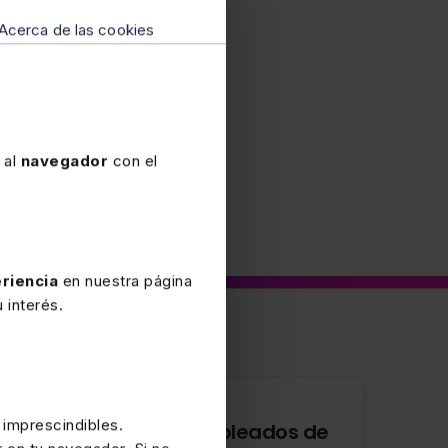
odelo 600, marcando la
Acerca de las cookies
 al
navegador
con el
riencia
en nuestra página
 interés.
15 JULIO 2025
 imprescindibles.
Retribución de los empleados de