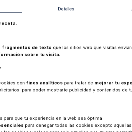
igiese la liquidación del ITP y AJD, habría que presentar el m
Detalles
 30-6-23 EDD 2023/632326
receta.
 fragmentos de texto
que los sitios web que visitas envían
formación sobre tu visita
.
?
 cookies con
fines analíticos
para tratar de
mejorar tu expe
icitarios, para poder mostrarte publicidad y contenidos de tu
rte
es para que tu experiencia en la web sea óptima
16 DICIEMBRE 2025
 esenciales
para denegar todas las cookies excepto aquellas
Precios medios en el mercado