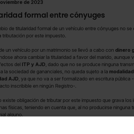
 noviembre de 2023
aridad formal entre cónyuges
io de titularidad formal de un vehículo entre cónyuges no s
a tributación por este impuesto.
 de un vehículo por un matrimonio se llevó a cabo con
dinero 
ndose ahora cambiar la titularidad a favor del marido, aunque v
fectos del
ITP y AJD
, dado que no se produce ninguna transmi
 a la sociedad de gananciales, no queda sujeto a la
modalida
dad AJD
, ya que no va a ser formalizado en escritura pública
acto inscribible en ningún Registro-.
 existe obligación de tributar por este impuesto que grava los
sonas físicas, teniendo en cuenta que, al no producirse ninguna
ial alguno.
a ITP y AJD ni a ISD, si a efectos de realizar el cambio de titu