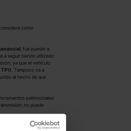
e considera como
ganancial
, fue puesto a
a a seguir siendo utilizado
sión, ya que el vehículo
d TPO
. Tampoco va a
 -unido al hecho de que
 incrementos patrimoniales
 transmisión, no puede
laridad ante la
Dirección