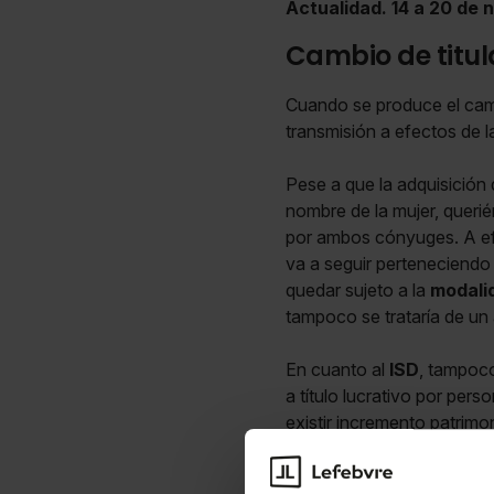
Actualidad. 14 a 20 de
Cambio de titul
Cuando se produce el camb
transmisión a efectos de l
Pese a que la adquisición
nombre de la mujer, querié
por ambos cónyuges. A e
va a seguir perteneciendo
quedar sujeto a la
modali
tampoco se trataría de un 
En cuanto al
ISD
, tampoco
a título lucrativo por per
existir incremento patrimon
Pese a no quedar sujeto ni 