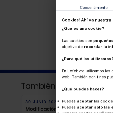
General de Tráfico
se ex
Consentimiento
casilla “no sujeto”.
DGT CV
Cookies! Ahí va nuestra 
¿Qué es una cookie?
Fiscal
Las cookies son
pequeños
objetivo de
recordar la in
¿Para qué las utilizamos
En Lefebvre utilizamos las
web. También con fines publ
También puede interesa
¿Qué puedes hacer?
Puedes
aceptar
las cooki
30 JUNIO 2026
Puedes
aceptar solo las
Modificación del tipo de