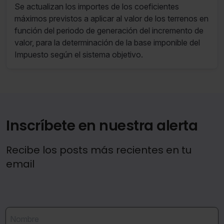
determinación de la base imponible
no seleccionas ninguna utilizaremos las que sean
Se actualizan los importes de los coeficientes
del IIVTNU
indispensables para la navegación.
máximos previstos a aplicar al valor de los terrenos en
función del periodo de generación del incremento de
Saber más acerca de las cookies
valor, para la determinación de la base imponible del
Impuesto según el sistema objetivo.
Inscríbete en nuestra alerta
Recibe los posts más recientes en tu
email