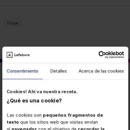
Fiscal
Consentimiento
Detalles
Acerca de las cookies
También puede interesarte
Cookies! Ahí va nuestra receta.
11 NOVIEMBRE 2025
¿Qué es una cookie?
Límites al embargo de sueldos y
salarios: situación de las dietas (RF
Las cookies son
pequeños fragmentos de
45/25 04 de Noviembre de 2025 al 10
texto
que los sitios web que visitas envían
Las dietas, en cuanto indemnizaciones o suplidos que
de Noviembre de 2025)
al
navegador
con el objetivo de
recordar la
un empleador satisface a sus empleados para