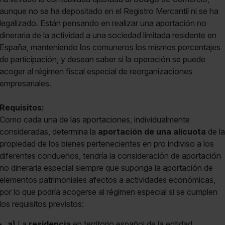
aunque no se ha depositado en el Registro Mercantil ni se ha
legalizado. Están pensando en realizar una aportación no
dineraria de la actividad a una sociedad limitada residente en
España, manteniendo los comuneros los mismos porcentajes
de participación, y desean saber si la operación se puede
acoger al régimen fiscal especial de reorganizaciones
empresariales.
Requisitos:
Como cada una de las aportaciones, individualmente
consideradas, determina la
aportación de una alícuota
de la
propiedad de los bienes pertenecientes en pro indiviso a los
diferentes condueños, tendría la consideración de aportación
no dineraria especial siempre que suponga la aportación de
elementos patrimoniales afectos a actividades económicas,
por lo que podría acogerse al régimen especial si se cumplen
los requisitos previstos:
a)
La
residencia
en territorio español de la entidad