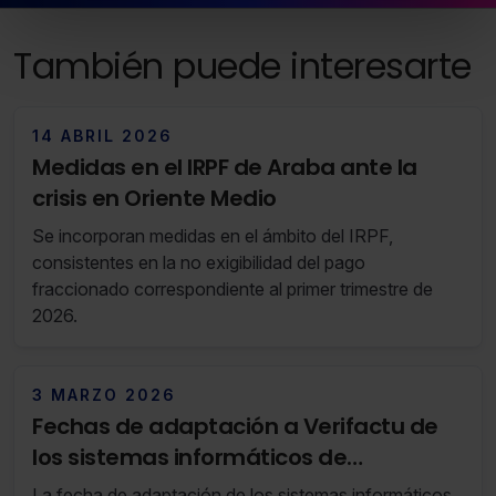
en la web sea óptima
Puedes
aceptar solo las esenciales
para denegar
También puede interesarte
todas las cookies excepto aquellas imprescindibles.
También puedes
configurar
las cookies y seleccionar
solo aquellas que quieras permitir en tu navegador. Si
14 ABRIL 2026
no seleccionas ninguna utilizaremos las que sean
Medidas en el IRPF de Araba ante la
indispensables para la navegación.
crisis en Oriente Medio
Saber más acerca de las cookies
Se incorporan medidas en el ámbito del IRPF,
consistentes en la no exigibilidad del pago
fraccionado correspondiente al primer trimestre de
2026.
3 MARZO 2026
Fechas de adaptación a Verifactu de
los sistemas informáticos de
facturación
La fecha de adaptación de los sistemas informáticos