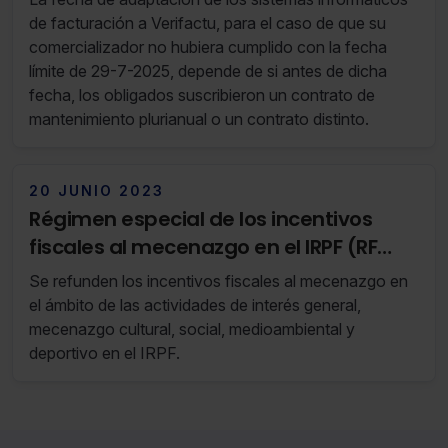
de facturación a Verifactu, para el caso de que su
comercializador no hubiera cumplido con la fecha
límite de 29-7-2025, depende de si antes de dicha
fecha, los obligados suscribieron un contrato de
mantenimiento plurianual o un contrato distinto.
20 JUNIO 2023
Régimen especial de los incentivos
fiscales al mecenazgo en el IRPF (RF
24/23 13 de Junio de 2023 al 19 de Junio
Se refunden los incentivos fiscales al mecenazgo en
de 2023)
el ámbito de las actividades de interés general,
mecenazgo cultural, social, medioambiental y
deportivo en el IRPF.