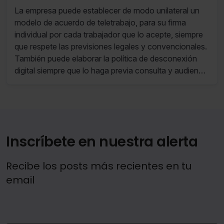
teletrabajo y de la política de
La empresa puede establecer de modo unilateral un
desconexión digital
modelo de acuerdo de teletrabajo, para su firma
individual por cada trabajador que lo acepte, siempre
que respete las previsiones legales y convencionales.
También puede elaborar la política de desconexión
digital siempre que lo haga previa consulta y audiencia
de la representación legal de los trabajadores y con
respeto a la ley y al convenio colectivo.
Inscríbete en nuestra alerta
Recibe los posts más recientes en tu
email