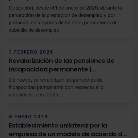
solo aquellas que quieras permitir en tu navegador. Si
desempleo
Cotización, desde el 1 de enero de 2026, durante la
no seleccionas ninguna utilizaremos las que sean
percepción de la prestación de desempleo y por
indispensables para la navegación.
jubilación de mayores de 52 años perceptores del
subsidio de desempleo.
Saber más acerca de las cookies
3 FEBRERO 2026
Revalorización de las pensiones de
incapacidad permanente |
Actualización febrero 2026
De nuevo, se revalorizan las pensiones de
incapacidad permanente con respecto a lo
establecido para 2025.
6 ENERO 2026
Establecimiento unilateral por la
empresa de un modelo de acuerdo de