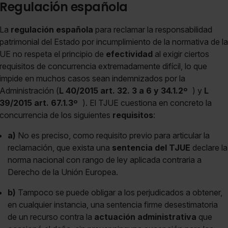
Regulación española
La
regulación española
para reclamar la responsabilidad
patrimonial del Estado por incumplimiento de la normativa de la
UE no respeta el principio de
efectividad
al exigir ciertos
requisitos de concurrencia extremadamente difícil, lo que
impide en muchos casos sean indemnizados por la
Administración (
L 40/2015 art. 32. 3 a 6 y 34.1.2º
) y
L
39/2015 art. 67.1.3º
). El TJUE cuestiona en concreto la
concurrencia de los siguientes
requisitos
:
a)
No es preciso, como requisito previo para articular la
reclamación, que exista una
sentencia del TJUE
declare la
norma nacional con rango de ley aplicada contraria a
Derecho de la Unión Europea.
b)
Tampoco se puede obligar a los perjudicados a obtener,
en cualquier instancia, una sentencia firme desestimatoria
de un recurso contra la
actuación administrativa
que