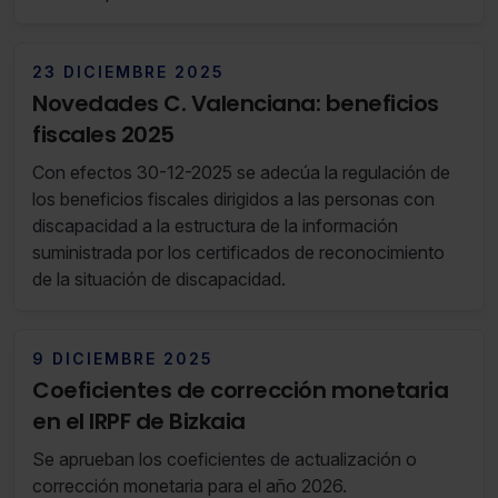
la propia explotación agrícola, pero sí cuando se
produzca en un lugar distinto de la explotación
agrícola.
23 DICIEMBRE 2025
Novedades C. Valenciana: beneficios
fiscales 2025
Con efectos 30-12-2025 se adecúa la regulación de
los beneficios fiscales dirigidos a las personas con
discapacidad a la estructura de la información
suministrada por los certificados de reconocimiento
de la situación de discapacidad.
9 DICIEMBRE 2025
Coeficientes de corrección monetaria
en el IRPF de Bizkaia
Se aprueban los coeficientes de actualización o
corrección monetaria para el año 2026.