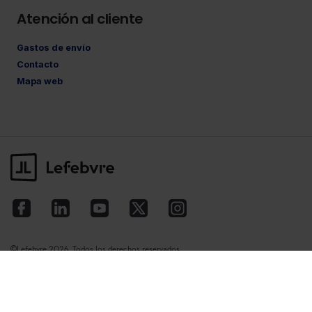
Atención al cliente
Gastos de envío
Contacto
Mapa web
©Lefebvre
2026. Todos los derechos reservados.
Aviso legal
·
Política de privacidad
·
Política
de cookies
·
Condiciones de contratación