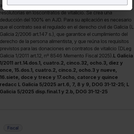
afectado por los incendios, si fuese necesario.3) Condiciones
Puedes
aceptar
las cookies para que tu experiencia
resolutorias en loscontratos de vitalicio. Se crea una
en la web sea óptima
deducción del 100% en AJD. Para su aplicación es necesario
Puedes
aceptar solo las esenciales
para denegar
que el contrato sea el regulado en el derecho civil de Galicia (L
todas las cookies excepto aquellas imprescindibles.
Galicia 2/2006 art.147 s.), que garantice el cumplimiento del
También puedes
configurar
las cookies y seleccionar
derecho de la persona alimentista, y que reúna los requisitos
solo aquellas que quieras permitir en tu navegador. Si
previstos para las donaciones en contratos de vitalicio (DLeg
no seleccionas ninguna utilizaremos las que sean
Galicia 1/2011 art.12, nº 8546 Memento Fiscal 2025).
L Galicia
indispensables para la navegación.
1/2011 art.14.dos.1, cuatro.2, cinco.32, ocho.3, diez y
once, 15.dos.1, cuatro.2, cinco.2, ocho.3 y nueve,
Saber más acerca de las cookies
16.siete, doce y trece y 17.ocho, catorce y quince
redacc L Galicia 5/2025 art.6, 7, 8 y 9, DOG 31-12-25;
L
Galicia 5/2025 disp.final.1 y 2.b, DOG 31-12-25
Fiscal